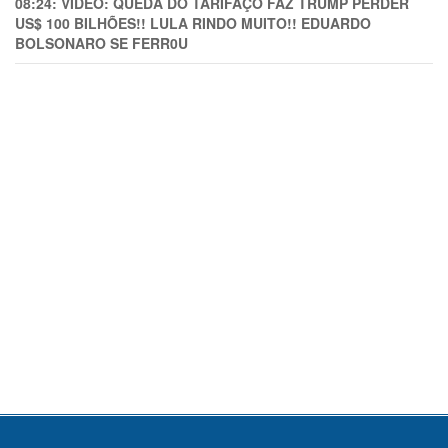
08:24:
VÍDEO: QUEDA DO TARIFAÇO FAZ TRUMP PERDER
US$ 100 BILHÕES!! LULA RINDO MUITO!! EDUARDO
BOLSONARO SE FERR0U