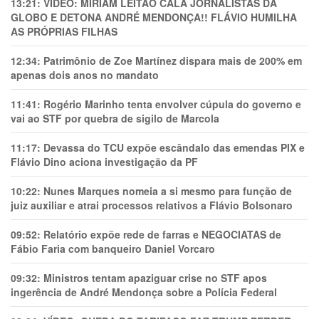
13:21:
VÍDEO: MIRIAM LEITÃO CALA JORNALISTAS DA
GLOBO E DETONA ANDRÉ MENDONÇA!! FLÁVIO HUMILHA
AS PRÓPRIAS FILHAS
12:34:
Patrimônio de Zoe Martínez dispara mais de 200% em
apenas dois anos no mandato
11:41:
Rogério Marinho tenta envolver cúpula do governo e
vai ao STF por quebra de sigilo de Marcola
11:17:
Devassa do TCU expõe escândalo das emendas PIX e
Flávio Dino aciona investigação da PF
10:22:
Nunes Marques nomeia a si mesmo para função de
juiz auxiliar e atrai processos relativos a Flávio Bolsonaro
09:52:
Relatório expõe rede de farras e NEGOCIATAS de
Fábio Faria com banqueiro Daniel Vorcaro
09:32:
Ministros tentam apaziguar crise no STF apos
ingerência de André Mendonça sobre a Polícia Federal