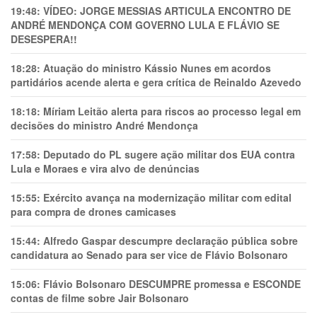
19:48:
VÍDEO: JORGE MESSIAS ARTICULA ENCONTRO DE
ANDRÉ MENDONÇA COM GOVERNO LULA E FLÁVIO SE
DESESPERA!!
18:28:
Atuação do ministro Kássio Nunes em acordos
partidários acende alerta e gera crítica de Reinaldo Azevedo
18:18:
Míriam Leitão alerta para riscos ao processo legal em
decisões do ministro André Mendonça
17:58:
Deputado do PL sugere ação militar dos EUA contra
Lula e Moraes e vira alvo de denúncias
15:55:
Exército avança na modernização militar com edital
para compra de drones camicases
15:44:
Alfredo Gaspar descumpre declaração pública sobre
candidatura ao Senado para ser vice de Flávio Bolsonaro
15:06:
Flávio Bolsonaro DESCUMPRE promessa e ESCONDE
contas de filme sobre Jair Bolsonaro