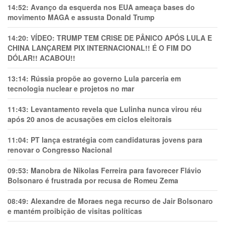
14:52:
Avanço da esquerda nos EUA ameaça bases do
movimento MAGA e assusta Donald Trump
14:20:
VÍDEO: TRUMP TEM CRlSE DE PÂNlCO APÓS LULA E
CHINA LANÇAREM PIX INTERNACIONAL!! É O FIM DO
DÓLAR!! ACABOU!!
13:14:
Rússia propõe ao governo Lula parceria em
tecnologia nuclear e projetos no mar
11:43:
Levantamento revela que Lulinha nunca virou réu
após 20 anos de acusações em ciclos eleitorais
11:04:
PT lança estratégia com candidaturas jovens para
renovar o Congresso Nacional
09:53:
Manobra de Nikolas Ferreira para favorecer Flávio
Bolsonaro é frustrada por recusa de Romeu Zema
08:49:
Alexandre de Moraes nega recurso de Jair Bolsonaro
e mantém proibição de visitas políticas