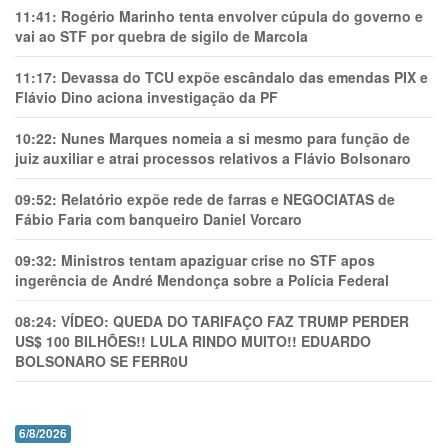
11:41:
Rogério Marinho tenta envolver cúpula do governo e
vai ao STF por quebra de sigilo de Marcola
11:17:
Devassa do TCU expõe escândalo das emendas PIX e
Flávio Dino aciona investigação da PF
10:22:
Nunes Marques nomeia a si mesmo para função de
juiz auxiliar e atrai processos relativos a Flávio Bolsonaro
09:52:
Relatório expõe rede de farras e NEGOCIATAS de
Fábio Faria com banqueiro Daniel Vorcaro
09:32:
Ministros tentam apaziguar crise no STF apos
ingerência de André Mendonça sobre a Polícia Federal
08:24:
VÍDEO: QUEDA DO TARIFAÇO FAZ TRUMP PERDER
US$ 100 BILHÕES!! LULA RINDO MUITO!! EDUARDO
BOLSONARO SE FERR0U
6/8/2026