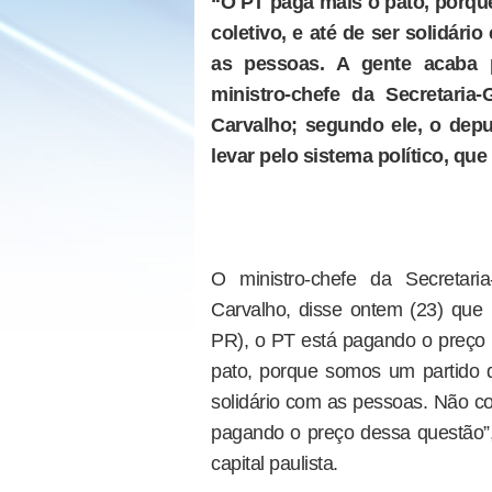
“O PT paga mais o pato, porqu
coletivo, e até de ser solidá
as pessoas. A gente acaba 
ministro-chefe da Secretaria-
Carvalho; segundo ele, o depu
levar pelo sistema político, que
O ministro-chefe da Secretari
Carvalho, disse ontem (23) que
PR), o PT está pagando o preço p
pato, porque somos um partido q
solidário com as pessoas. Não c
pagando o preço dessa questão”,
capital paulista.