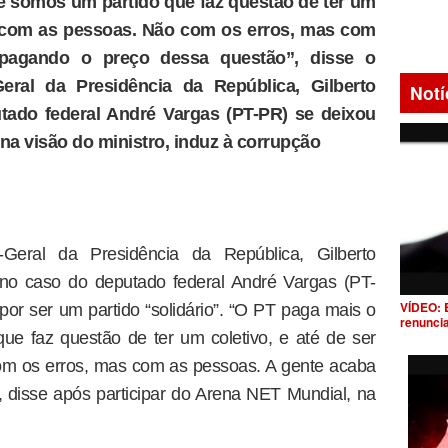
e somos um partido que faz questão de ter um
rio com as pessoas. Não com os erros, mas com
pagando o preço dessa questão”, disse o
Geral da Presidência da República, Gilberto
Notí
tado federal André Vargas (PT-PR) se deixou
 na visão do ministro, induz à corrupção
a-Geral da Presidência da República, Gilberto
 no caso do deputado federal André Vargas (PT-
VÍDEO: 
or ser um partido “solidário”. “O PT paga mais o
renunci
ue faz questão de ter um coletivo, e até de ser
om os erros, mas com as pessoas. A gente acaba
 disse após participar do Arena NET Mundial, na