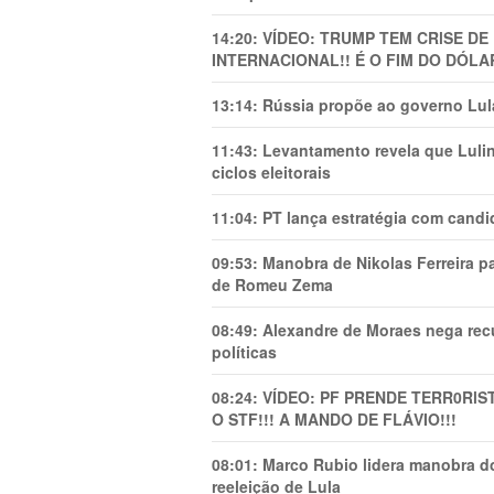
14:20:
VÍDEO: TRUMP TEM CRlSE DE
INTERNACIONAL!! É O FIM DO DÓLA
13:14:
Rússia propõe ao governo Lula
11:43:
Levantamento revela que Luli
ciclos eleitorais
11:04:
PT lança estratégia com candi
09:53:
Manobra de Nikolas Ferreira pa
de Romeu Zema
08:49:
Alexandre de Moraes nega recu
políticas
08:24:
VÍDEO: PF PRENDE TERR0RlS
O STF!!! A MANDO DE FLÁVIO!!!
08:01:
Marco Rubio lidera manobra do
reeleição de Lula