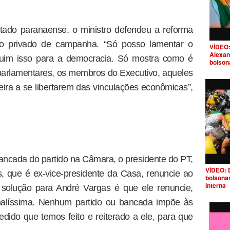
tado paranaense, o ministro defendeu a reforma
nto privado de campanha. “Só posso lamentar o
VÍDEO:
Alexan
ruim isso para a democracia. Só mostra como é
bolson
parlamentares, os membros do Executivo, aqueles
eira a se libertarem das vinculações econômicas”,
bancada do partido na Câmara, o presidente do PT,
VÍDEO: 
, que é ex-vice-presidente da Casa, renuncie ao
bolsona
interna
 solução para André Vargas é que ele renuncie,
alíssima. Nenhum partido ou bancada impõe às
ido que temos feito e reiterado a ele, para que