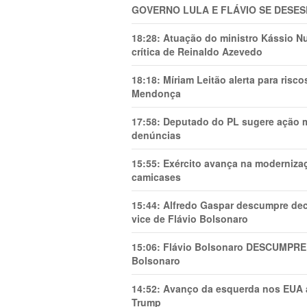
GOVERNO LULA E FLÁVIO SE DESES
18:28:
Atuação do ministro Kássio Nu
crítica de Reinaldo Azevedo
18:18:
Míriam Leitão alerta para risc
Mendonça
17:58:
Deputado do PL sugere ação mi
denúncias
15:55:
Exército avança na modernizaç
camicases
15:44:
Alfredo Gaspar descumpre dec
vice de Flávio Bolsonaro
15:06:
Flávio Bolsonaro DESCUMPRE 
Bolsonaro
14:52:
Avanço da esquerda nos EUA
Trump