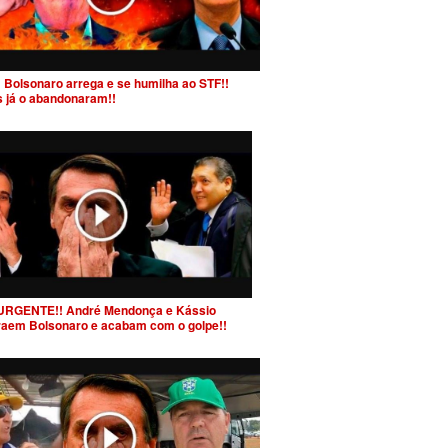
 Bolsonaro arrega e se humilha ao STF!!
s já o abandonaram!!
URGENTE!! André Mendonça e Kássio
raem Bolsonaro e acabam com o golpe!!