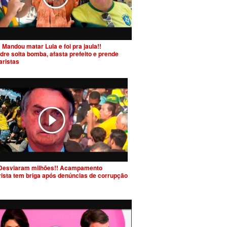
 Mandou matar Lula e foi pra jaula!!
dre solta bomba, afasta prefeito e prende
aristas
Desviaram milhões!! Acampamento
rista tem briga após denúncias de corrupção