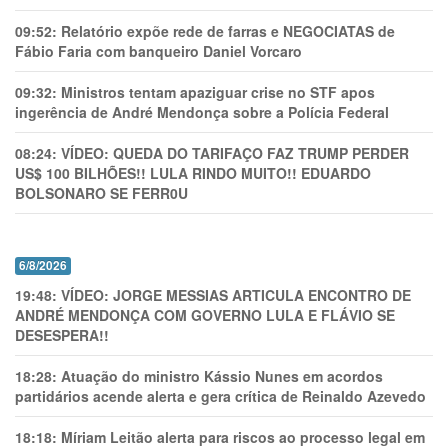
09:52:
Relatório expõe rede de farras e NEGOCIATAS de
Fábio Faria com banqueiro Daniel Vorcaro
09:32:
Ministros tentam apaziguar crise no STF apos
ingerência de André Mendonça sobre a Polícia Federal
08:24:
VÍDEO: QUEDA DO TARIFAÇO FAZ TRUMP PERDER
US$ 100 BILHÕES!! LULA RINDO MUITO!! EDUARDO
BOLSONARO SE FERR0U
6/8/2026
19:48:
VÍDEO: JORGE MESSIAS ARTICULA ENCONTRO DE
ANDRÉ MENDONÇA COM GOVERNO LULA E FLÁVIO SE
DESESPERA!!
18:28:
Atuação do ministro Kássio Nunes em acordos
partidários acende alerta e gera crítica de Reinaldo Azevedo
18:18:
Míriam Leitão alerta para riscos ao processo legal em