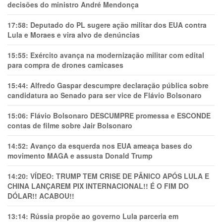
decisões do ministro André Mendonça
17:58:
Deputado do PL sugere ação militar dos EUA contra
Lula e Moraes e vira alvo de denúncias
15:55:
Exército avança na modernização militar com edital
para compra de drones camicases
15:44:
Alfredo Gaspar descumpre declaração pública sobre
candidatura ao Senado para ser vice de Flávio Bolsonaro
15:06:
Flávio Bolsonaro DESCUMPRE promessa e ESCONDE
contas de filme sobre Jair Bolsonaro
14:52:
Avanço da esquerda nos EUA ameaça bases do
movimento MAGA e assusta Donald Trump
14:20:
VÍDEO: TRUMP TEM CRlSE DE PÂNlCO APÓS LULA E
CHINA LANÇAREM PIX INTERNACIONAL!! É O FIM DO
DÓLAR!! ACABOU!!
13:14:
Rússia propõe ao governo Lula parceria em