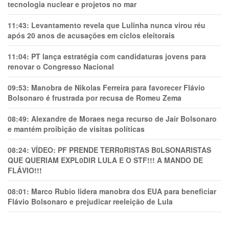
tecnologia nuclear e projetos no mar
11:43:
Levantamento revela que Lulinha nunca virou réu
após 20 anos de acusações em ciclos eleitorais
11:04:
PT lança estratégia com candidaturas jovens para
renovar o Congresso Nacional
09:53:
Manobra de Nikolas Ferreira para favorecer Flávio
Bolsonaro é frustrada por recusa de Romeu Zema
08:49:
Alexandre de Moraes nega recurso de Jair Bolsonaro
e mantém proibição de visitas políticas
08:24:
VÍDEO: PF PRENDE TERR0RlSTAS B0LSONARlSTAS
QUE QUERIAM EXPL0DlR LULA E O STF!!! A MANDO DE
FLÁVIO!!!
08:01:
Marco Rubio lidera manobra dos EUA para beneficiar
Flávio Bolsonaro e prejudicar reeleição de Lula