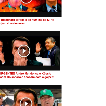
 Bolsonaro arrega e se humilha ao STF!!
s já o abandonaram!!
URGENTE!! André Mendonça e Kássio
raem Bolsonaro e acabam com o golpe!!