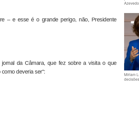
Azeved
e – e esse é o grande perigo, não, Presidente
o jornal da Câmara, que fez sobre a visita o que
 como deveria ser”:
Míriam L
decisõe