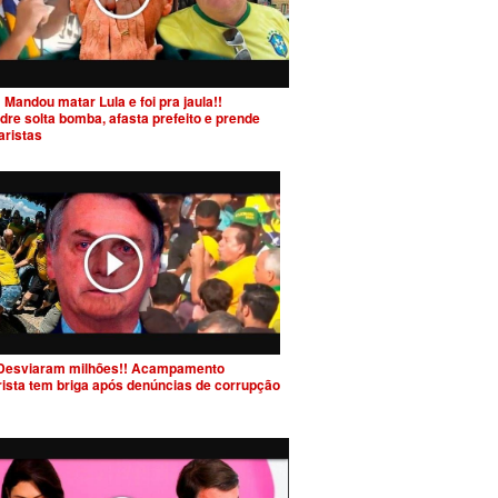
 Mandou matar Lula e foi pra jaula!!
dre solta bomba, afasta prefeito e prende
aristas
Desviaram milhões!! Acampamento
rista tem briga após denúncias de corrupção