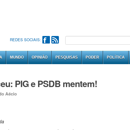
REDES SOCIAIS:
A
MUNDO
OPINIÃO
PESQUISAS
PODER
POLÍTICA
rceu: PIG e PSDB mentem!
 do Aécio
da