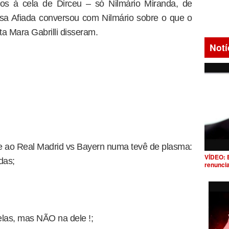
dos à cela de Dirceu – só Nilmário Miranda, de
sa Afiada conversou com Nilmário sobre o que o
a Mara Gabrilli disseram.
Notí
sse ao Real Madrid vs Bayern numa tevê de plasma:
VÍDEO: 
das;
renunci
elas, mas NÃO na dele !;