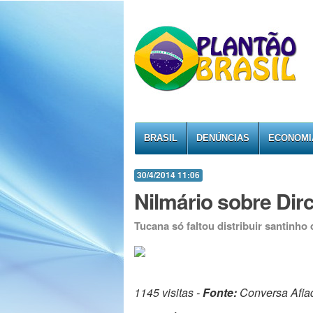
BRASIL
DENÚNCIAS
ECONOMI
30/4/2014 11:06
Nilmário sobre Di
Tucana só faltou distribuir santinho
1145 visitas -
Fonte:
Conversa Afia