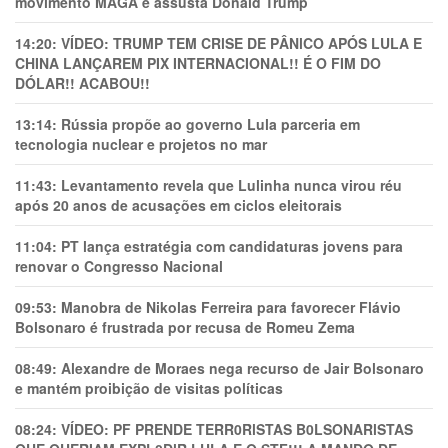
movimento MAGA e assusta Donald Trump
14:20:
VÍDEO: TRUMP TEM CRlSE DE PÂNlCO APÓS LULA E
CHINA LANÇAREM PIX INTERNACIONAL!! É O FIM DO
DÓLAR!! ACABOU!!
13:14:
Rússia propõe ao governo Lula parceria em
tecnologia nuclear e projetos no mar
11:43:
Levantamento revela que Lulinha nunca virou réu
após 20 anos de acusações em ciclos eleitorais
11:04:
PT lança estratégia com candidaturas jovens para
renovar o Congresso Nacional
09:53:
Manobra de Nikolas Ferreira para favorecer Flávio
Bolsonaro é frustrada por recusa de Romeu Zema
08:49:
Alexandre de Moraes nega recurso de Jair Bolsonaro
e mantém proibição de visitas políticas
08:24:
VÍDEO: PF PRENDE TERR0RlSTAS B0LSONARlSTAS