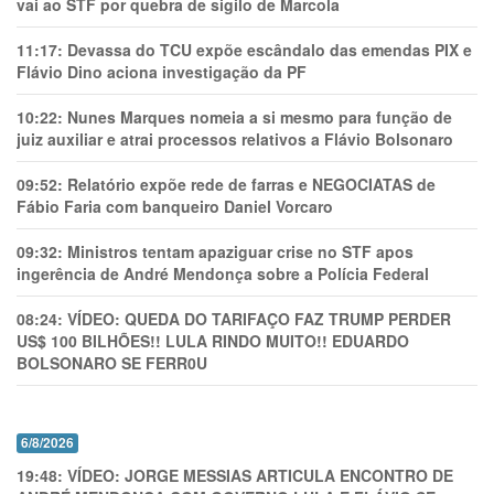
vai ao STF por quebra de sigilo de Marcola
11:17:
Devassa do TCU expõe escândalo das emendas PIX e
Flávio Dino aciona investigação da PF
10:22:
Nunes Marques nomeia a si mesmo para função de
juiz auxiliar e atrai processos relativos a Flávio Bolsonaro
09:52:
Relatório expõe rede de farras e NEGOCIATAS de
Fábio Faria com banqueiro Daniel Vorcaro
09:32:
Ministros tentam apaziguar crise no STF apos
ingerência de André Mendonça sobre a Polícia Federal
08:24:
VÍDEO: QUEDA DO TARIFAÇO FAZ TRUMP PERDER
US$ 100 BILHÕES!! LULA RINDO MUITO!! EDUARDO
BOLSONARO SE FERR0U
6/8/2026
19:48:
VÍDEO: JORGE MESSIAS ARTICULA ENCONTRO DE