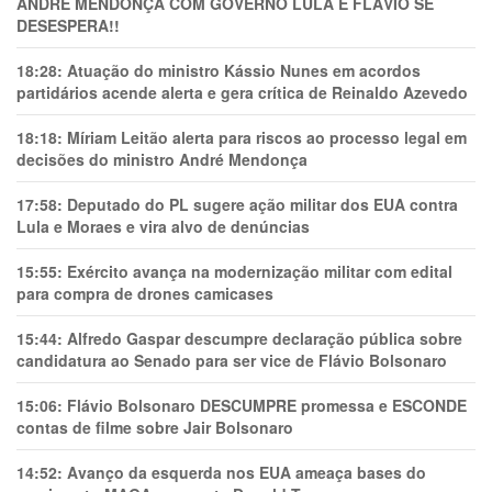
ANDRÉ MENDONÇA COM GOVERNO LULA E FLÁVIO SE
DESESPERA!!
18:28:
Atuação do ministro Kássio Nunes em acordos
partidários acende alerta e gera crítica de Reinaldo Azevedo
18:18:
Míriam Leitão alerta para riscos ao processo legal em
decisões do ministro André Mendonça
17:58:
Deputado do PL sugere ação militar dos EUA contra
Lula e Moraes e vira alvo de denúncias
15:55:
Exército avança na modernização militar com edital
para compra de drones camicases
15:44:
Alfredo Gaspar descumpre declaração pública sobre
candidatura ao Senado para ser vice de Flávio Bolsonaro
15:06:
Flávio Bolsonaro DESCUMPRE promessa e ESCONDE
contas de filme sobre Jair Bolsonaro
14:52:
Avanço da esquerda nos EUA ameaça bases do