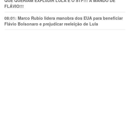
QUE QUERIAM EXPL0DlR LULA E O STF!!! A MANDO DE
FLÁVIO!!!
08:01:
Marco Rubio lidera manobra dos EUA para beneficiar
Flávio Bolsonaro e prejudicar reeleição de Lula