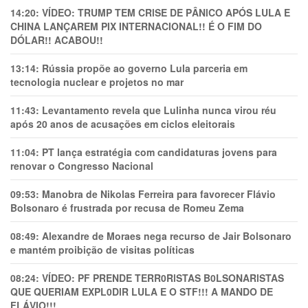
14:20:
VÍDEO: TRUMP TEM CRlSE DE PÂNlCO APÓS LULA E
CHINA LANÇAREM PIX INTERNACIONAL!! É O FIM DO
DÓLAR!! ACABOU!!
13:14:
Rússia propõe ao governo Lula parceria em
tecnologia nuclear e projetos no mar
11:43:
Levantamento revela que Lulinha nunca virou réu
após 20 anos de acusações em ciclos eleitorais
11:04:
PT lança estratégia com candidaturas jovens para
renovar o Congresso Nacional
09:53:
Manobra de Nikolas Ferreira para favorecer Flávio
Bolsonaro é frustrada por recusa de Romeu Zema
08:49:
Alexandre de Moraes nega recurso de Jair Bolsonaro
e mantém proibição de visitas políticas
08:24:
VÍDEO: PF PRENDE TERR0RlSTAS B0LSONARlSTAS
QUE QUERIAM EXPL0DlR LULA E O STF!!! A MANDO DE
FLÁVIO!!!