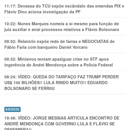
11:17:
Devassa do TCU expõe escândalo das emendas PIX e
Flávio Dino aciona investigação da PF
10:22:
Nunes Marques nomeia a si mesmo para função de
juiz auxiliar e atrai processos relativos a Flávio Bolsonaro
09:52:
Relatório expõe rede de farras e NEGOCIATAS de
Fábio Faria com banqueiro Daniel Vorcaro
09:32:
Ministros tentam apaziguar crise no STF apos
ingerência de André Mendonça sobre a Polícia Federal
08:24:
VÍDEO: QUEDA DO TARIFAÇO FAZ TRUMP PERDER
US$ 100 BILHÕES!! LULA RINDO MUITO!! EDUARDO
BOLSONARO SE FERR0U
6/8/2026
19:48:
VÍDEO: JORGE MESSIAS ARTICULA ENCONTRO DE
ANDRÉ MENDONÇA COM GOVERNO LULA E FLÁVIO SE
DESESPERA!!