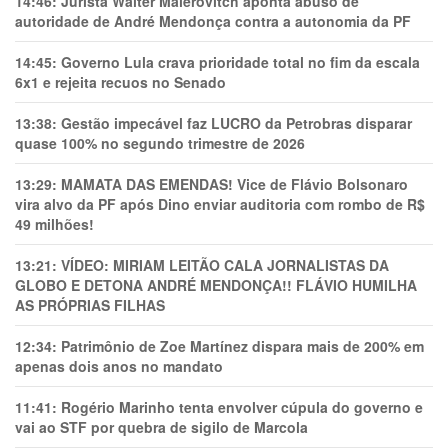
14:46:
Jurista Wálter Maierovitch aponta abuso de
autoridade de André Mendonça contra a autonomia da PF
14:45:
Governo Lula crava prioridade total no fim da escala
6x1 e rejeita recuos no Senado
13:38:
Gestão impecável faz LUCRO da Petrobras disparar
quase 100% no segundo trimestre de 2026
13:29:
MAMATA DAS EMENDAS! Vice de Flávio Bolsonaro
vira alvo da PF após Dino enviar auditoria com rombo de R$
49 milhões!
13:21:
VÍDEO: MIRIAM LEITÃO CALA JORNALISTAS DA
GLOBO E DETONA ANDRÉ MENDONÇA!! FLÁVIO HUMILHA
AS PRÓPRIAS FILHAS
12:34:
Patrimônio de Zoe Martínez dispara mais de 200% em
apenas dois anos no mandato
11:41:
Rogério Marinho tenta envolver cúpula do governo e
vai ao STF por quebra de sigilo de Marcola