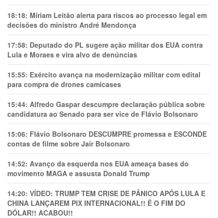
18:18:
Míriam Leitão alerta para riscos ao processo legal em
decisões do ministro André Mendonça
17:58:
Deputado do PL sugere ação militar dos EUA contra
Lula e Moraes e vira alvo de denúncias
15:55:
Exército avança na modernização militar com edital
para compra de drones camicases
15:44:
Alfredo Gaspar descumpre declaração pública sobre
candidatura ao Senado para ser vice de Flávio Bolsonaro
15:06:
Flávio Bolsonaro DESCUMPRE promessa e ESCONDE
contas de filme sobre Jair Bolsonaro
14:52:
Avanço da esquerda nos EUA ameaça bases do
movimento MAGA e assusta Donald Trump
14:20:
VÍDEO: TRUMP TEM CRlSE DE PÂNlCO APÓS LULA E
CHINA LANÇAREM PIX INTERNACIONAL!! É O FIM DO
DÓLAR!! ACABOU!!