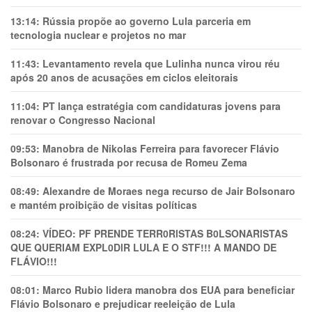
13:14:
Rússia propõe ao governo Lula parceria em
tecnologia nuclear e projetos no mar
11:43:
Levantamento revela que Lulinha nunca virou réu
após 20 anos de acusações em ciclos eleitorais
11:04:
PT lança estratégia com candidaturas jovens para
renovar o Congresso Nacional
09:53:
Manobra de Nikolas Ferreira para favorecer Flávio
Bolsonaro é frustrada por recusa de Romeu Zema
08:49:
Alexandre de Moraes nega recurso de Jair Bolsonaro
e mantém proibição de visitas políticas
08:24:
VÍDEO: PF PRENDE TERR0RlSTAS B0LSONARlSTAS
QUE QUERIAM EXPL0DlR LULA E O STF!!! A MANDO DE
FLÁVIO!!!
08:01:
Marco Rubio lidera manobra dos EUA para beneficiar
Flávio Bolsonaro e prejudicar reeleição de Lula