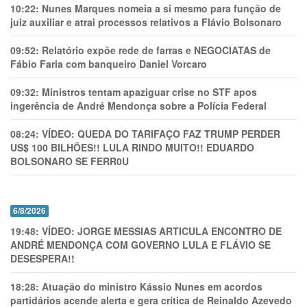
10:22:
Nunes Marques nomeia a si mesmo para função de
juiz auxiliar e atrai processos relativos a Flávio Bolsonaro
09:52:
Relatório expõe rede de farras e NEGOCIATAS de
Fábio Faria com banqueiro Daniel Vorcaro
09:32:
Ministros tentam apaziguar crise no STF apos
ingerência de André Mendonça sobre a Polícia Federal
08:24:
VÍDEO: QUEDA DO TARIFAÇO FAZ TRUMP PERDER
US$ 100 BILHÕES!! LULA RINDO MUITO!! EDUARDO
BOLSONARO SE FERR0U
6/8/2026
19:48:
VÍDEO: JORGE MESSIAS ARTICULA ENCONTRO DE
ANDRÉ MENDONÇA COM GOVERNO LULA E FLÁVIO SE
DESESPERA!!
18:28:
Atuação do ministro Kássio Nunes em acordos
partidários acende alerta e gera crítica de Reinaldo Azevedo