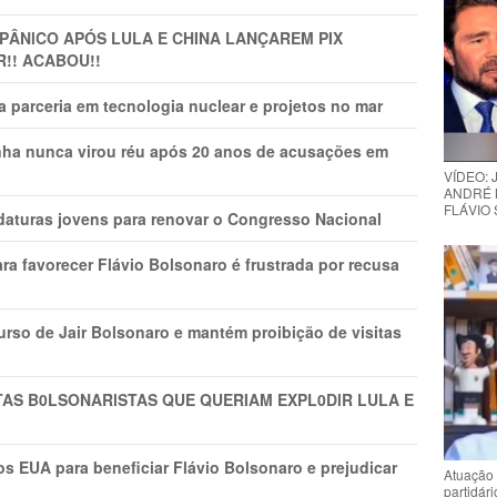
 PÂNlCO APÓS LULA E CHINA LANÇAREM PIX
R!! ACABOU!!
 parceria em tecnologia nuclear e projetos no mar
nha nunca virou réu após 20 anos de acusações em
VÍDEO:
ANDRÉ 
FLÁVIO
daturas jovens para renovar o Congresso Nacional
ra favorecer Flávio Bolsonaro é frustrada por recusa
rso de Jair Bolsonaro e mantém proibição de visitas
TAS B0LSONARlSTAS QUE QUERIAM EXPL0DlR LULA E
s EUA para beneficiar Flávio Bolsonaro e prejudicar
Atuação 
partidár