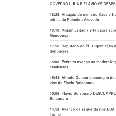
GOVERNO LULA E FLÁVIO SE DESES
18:28:
Atuação do ministro Kássio Nu
crítica de Reinaldo Azevedo
18:18:
Míriam Leitão alerta para risc
Mendonça
17:58:
Deputado do PL sugere ação mi
denúncias
15:55:
Exército avança na modernizaç
camicases
15:44:
Alfredo Gaspar descumpre dec
vice de Flávio Bolsonaro
15:06:
Flávio Bolsonaro DESCUMPRE 
Bolsonaro
14:52:
Avanço da esquerda nos EUA
Trump