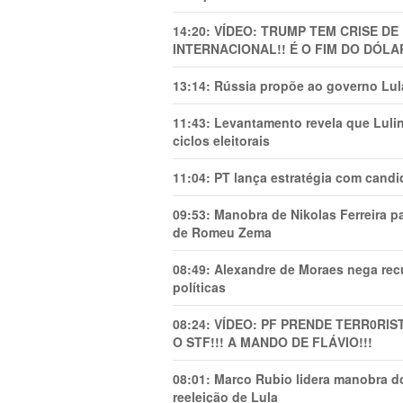
14:20:
VÍDEO: TRUMP TEM CRlSE DE
INTERNACIONAL!! É O FIM DO DÓLA
13:14:
Rússia propõe ao governo Lula
11:43:
Levantamento revela que Luli
ciclos eleitorais
11:04:
PT lança estratégia com candi
09:53:
Manobra de Nikolas Ferreira pa
de Romeu Zema
08:49:
Alexandre de Moraes nega recu
políticas
08:24:
VÍDEO: PF PRENDE TERR0RlS
O STF!!! A MANDO DE FLÁVIO!!!
08:01:
Marco Rubio lidera manobra do
reeleição de Lula