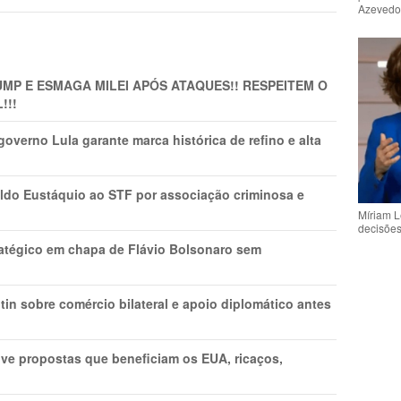
Azeved
MP E ESMAGA MILEI APÓS ATAQUES!! RESPEITEM O
!!!
overno Lula garante marca histórica de refino e alta
do Eustáquio ao STF por associação criminosa e
Míriam L
decisõe
tratégico em chapa de Flávio Bolsonaro sem
in sobre comércio bilateral e apoio diplomático antes
ve propostas que beneficiam os EUA, ricaços,