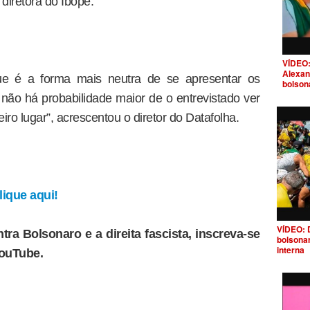
 diretora do Ibope.
VÍDEO:
Alexan
que é a forma mais neutra de se apresentar os
bolson
 não há probabilidade maior de o entrevistado ver
o lugar”, acrescentou o diretor do Datafolha.
ique aqui!
VÍDEO: 
tra Bolsonaro e a direita fascista, inscreva-se
bolsona
interna
YouTube.