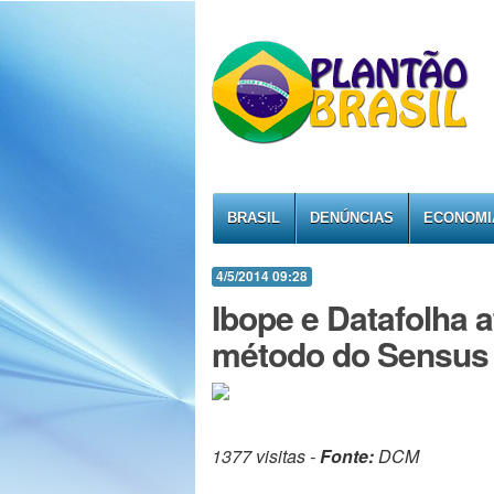
BRASIL
DENÚNCIAS
ECONOMI
4/5/2014 09:28
Ibope e Datafolha
método do Sensus 
1377 visitas -
Fonte:
DCM