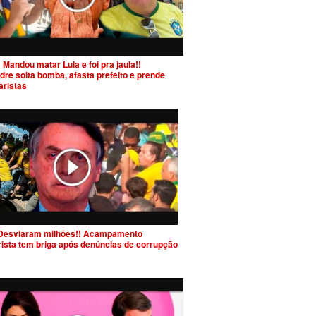
 Mandou matar Lula e foi pra jaula!!
dre solta bomba, afasta prefeito e prende
aristas
Desviaram milhões!! Acampamento
rista tem briga após denúncias de corrupção