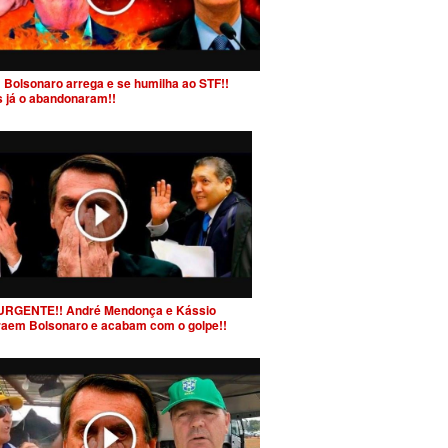
 Bolsonaro arrega e se humilha ao STF!!
s já o abandonaram!!
URGENTE!! André Mendonça e Kássio
raem Bolsonaro e acabam com o golpe!!