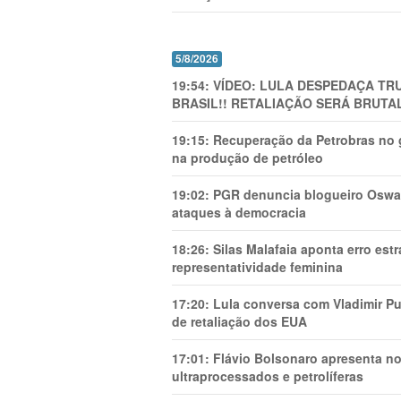
5/8/2026
19:54:
VÍDEO: LULA DESPEDAÇA TRU
BRASIL!! RETALIAÇÃO SERÁ BRUTAL
19:15:
Recuperação da Petrobras no g
na produção de petróleo
19:02:
PGR denuncia blogueiro Oswal
ataques à democracia
18:26:
Silas Malafaia aponta erro es
representatividade feminina
17:20:
Lula conversa com Vladimir Put
de retaliação dos EUA
17:01:
Flávio Bolsonaro apresenta no
ultraprocessados e petrolíferas