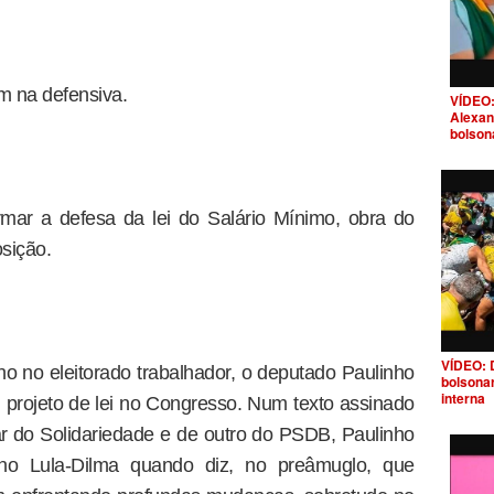
m na defensiva.
VÍDEO:
Alexan
bolson
rmar a defesa da lei do Salário Mínimo, obra do
sição.
VÍDEO: 
lho no eleitorado trabalhador, o deputado Paulinho
bolsona
interna
 projeto de lei no Congresso. Num texto assinado
 do Solidariedade e de outro do PSDB, Paulinho
no Lula-Dilma quando diz, no preâmuglo, que