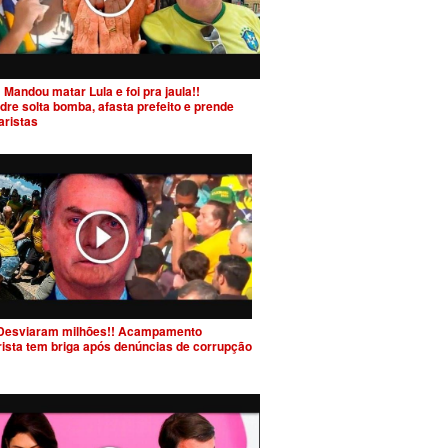
 Mandou matar Lula e foi pra jaula!!
dre solta bomba, afasta prefeito e prende
aristas
Desviaram milhões!! Acampamento
rista tem briga após denúncias de corrupção