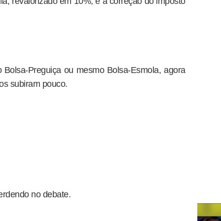
a, revalorizado em 10%, e a correção do imposto
o Bolsa-Preguiça ou mesmo Bolsa-Esmola, agora
ios subiram pouco.
erdendo no debate.