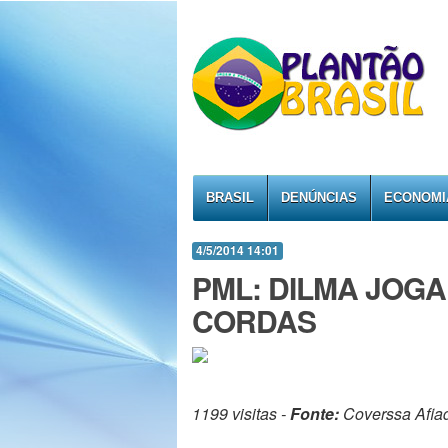
BRASIL
DENÚNCIAS
ECONOMI
4/5/2014 14:01
PML: DILMA JOG
CORDAS
1199 visitas -
Fonte:
Coverssa Afia