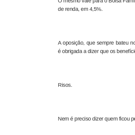
O mesmo vale para o Bolsa Famíli
de renda, em 4,5%.
A oposição, que sempre bateu n
é obrigada a dizer que os benefíc
Risos.
Nem é preciso dizer quem ficou p