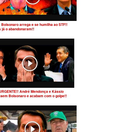
 Bolsonaro arrega e se humilha ao STF!!
s já o abandonaram!!
URGENTE!! André Mendonça e Kássio
raem Bolsonaro e acabam com o golpe!!