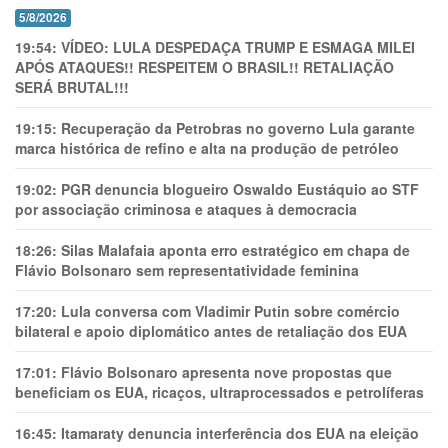
5/8/2026
19:54:
VÍDEO: LULA DESPEDAÇA TRUMP E ESMAGA MILEI
APÓS ATAQUES!! RESPEITEM O BRASIL!! RETALIAÇÃO
SERÁ BRUTAL!!!
19:15:
Recuperação da Petrobras no governo Lula garante
marca histórica de refino e alta na produção de petróleo
19:02:
PGR denuncia blogueiro Oswaldo Eustáquio ao STF
por associação criminosa e ataques à democracia
18:26:
Silas Malafaia aponta erro estratégico em chapa de
Flávio Bolsonaro sem representatividade feminina
17:20:
Lula conversa com Vladimir Putin sobre comércio
bilateral e apoio diplomático antes de retaliação dos EUA
17:01:
Flávio Bolsonaro apresenta nove propostas que
beneficiam os EUA, ricaços, ultraprocessados e petrolíferas
16:45:
Itamaraty denuncia interferência dos EUA na eleição