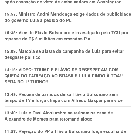
após cassação de visto de embaixadora em Washington
15:57:
Ministro André Mendonça exige dados de publicidade
do governo Lula a pedido do PL
15:35:
Vice de Flávio Bolsonaro é investigado pelo TCU por
repasse de R$ 6 milhões em emendas Pix
15:09:
Marcola se afasta da campanha de Lula para evitar
desgaste político
14:16:
VÍDEO: TRUMP E FLÁVIO SE DESESPERAM COM
QUEDA DO TARIFAÇO AO BRASIL!! LULA RINDO À TOA!!
SERÁ NO 1° TURNO!!
13:49:
Recusa de partidos deixa Flávio Bolsonaro sem
tempo de TV e força chapa com Alfredo Gaspar para vice
13:40:
Lula e Davi Alcolumbre se reúnem na casa de
Alexandre de Moraes para retomar diálogo
11:57:
Rejeição do PP a Flávio Bolsonaro força escolha de