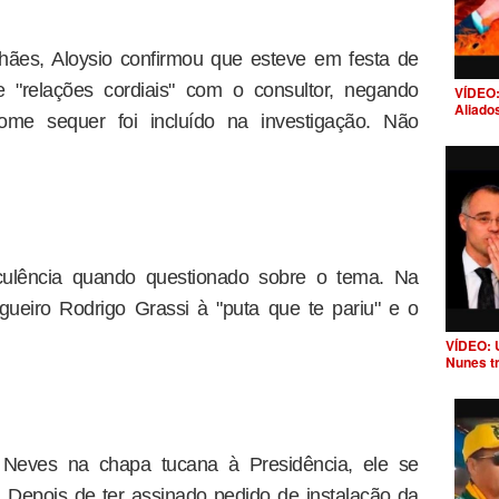
hães, Aloysio confirmou que esteve em festa de
e "relações cordiais" com o consultor, negando
VÍDEO:
Aliado
ome sequer foi incluído na investigação. Não
culência quando questionado sobre o tema. Na
eiro Rodrigo Grassi à "puta que te pariu" e o
VÍDEO: 
Nunes t
 Neves na chapa tucana à Presidência, ele se
 Depois de ter assinado pedido de instalação da