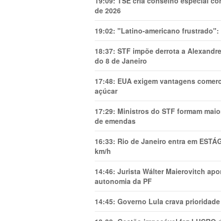
19:09:
TSE cria conselho especial co
de 2026
19:02:
"Latino-americano frustrado":
18:37:
STF impõe derrota a Alexandre
do 8 de Janeiro
17:48:
EUA exigem vantagens comercia
açúcar
17:29:
Ministros do STF formam maio
de emendas
16:33:
Rio de Janeiro entra em ESTÁ
km/h
14:46:
Jurista Wálter Maierovitch ap
autonomia da PF
14:45:
Governo Lula crava prioridade 