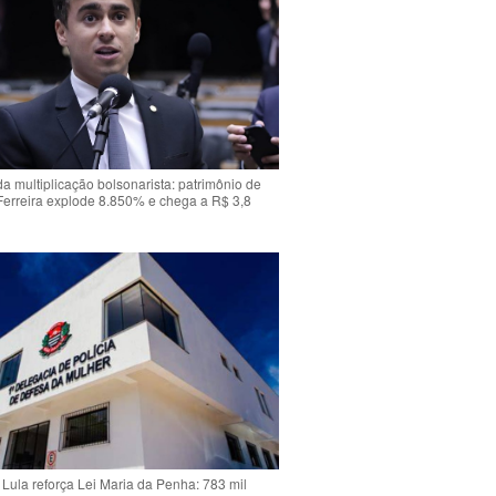
da multiplicação bolsonarista: patrimônio de
Ferreira explode 8.850% e chega a R$ 3,8
Lula reforça Lei Maria da Penha: 783 mil