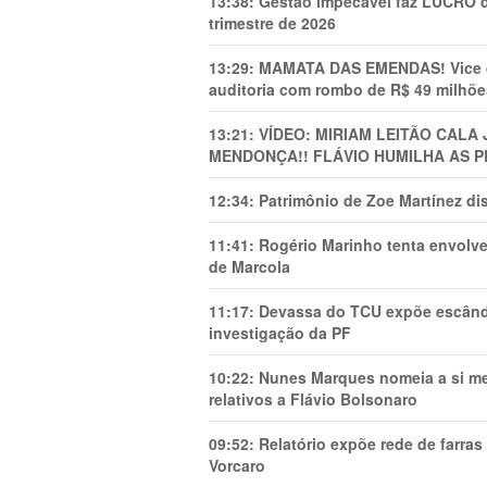
13:38:
Gestão impecável faz LUCRO d
trimestre de 2026
13:29:
MAMATA DAS EMENDAS! Vice de 
auditoria com rombo de R$ 49 milhõe
13:21:
VÍDEO: MIRIAM LEITÃO CAL
MENDONÇA!! FLÁVIO HUMILHA AS P
12:34:
Patrimônio de Zoe Martínez d
11:41:
Rogério Marinho tenta envolve
de Marcola
11:17:
Devassa do TCU expõe escânda
investigação da PF
10:22:
Nunes Marques nomeia a si mes
relativos a Flávio Bolsonaro
09:52:
Relatório expõe rede de farra
Vorcaro