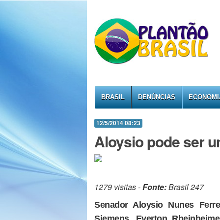
BRASIL
DENÚNCIAS
ECONOMI
12/5/2014 08:23
Aloysio pode ser u
1279 visitas -
Fonte:
Brasil 247
Senador Aloysio Nunes Ferrei
Siemens, Everton Rheinheime