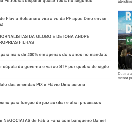
a Petrobras disparar quase 100% no segundo
atendime
Flávio Bolsonaro vira alvo da PF após Dino enviar
s!
A JORNALISTAS DA GLOBO E DETONA ANDRÉ
RÓPRIAS FILHAS
ispara mais de 200% em apenas dois anos no mandato
r cúpula do governo e vai ao STF por quebra de sigilo
Desmata
menor p
lo das emendas PIX e Flávio Dino aciona
mo para função de juiz auxiliar e atrai processos
s e NEGOCIATAS de Fábio Faria com banqueiro Daniel