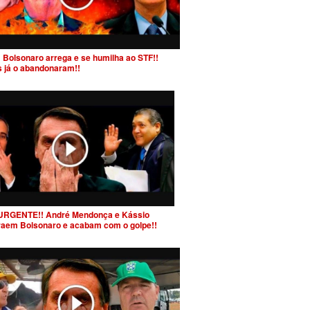
 Bolsonaro arrega e se humilha ao STF!!
s já o abandonaram!!
URGENTE!! André Mendonça e Kássio
raem Bolsonaro e acabam com o golpe!!