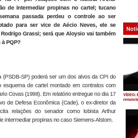
ção de intermediar propinas no cartel; tucano
semana passada perdeu o controle ao ser
otado para ser vice de Aécio Neves, ele se
Notí
 Rodrigo Grassi; será que Aloysio vai também
s à PQP?
ra (PSDB-SP) poderá ser um dos alvos da CPI do
no esquema de cartel montado em contratos com
io Covas (1998). Em relatório entregue no dia 17
VÍDEO: 
renunci
ivo de Defesa Econômica (Cade), o ex-diretor da
ita relações do senador como lobista Arthur
 de intermediar propinas no caso Siemens-Alstom.