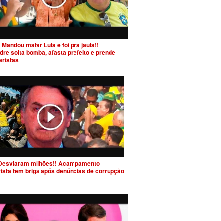
 Mandou matar Lula e foi pra jaula!!
dre solta bomba, afasta prefeito e prende
aristas
Desviaram milhões!! Acampamento
rista tem briga após denúncias de corrupção