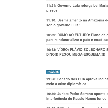
11:21:
Governo Lula reforça Lei Mari
presos
11:10:
Desmatamento na Amazônia de
sob o governo Lula!
10:59:
RUMO AO FUTURO! Plano da cha
para reindustrializar o país e erradic
10:43:
VÍDEO: FLÁVIO BOLSONARO 
DINO!!! PEGOU MEGA-ESQUEMA!!!!
7/8/2026
19:58:
Senado dos EUA aprova indica
meio a crise diplomática
19:36:
Jurista Pedro Serrano aponta
interferência de Kassio Nunes for co