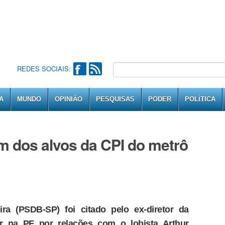
REDES SOCIAIS:
A
MUNDO
OPINIÃO
PESQUISAS
PODER
POLÍTICA
m dos alvos da CPI do metrô
ra (PSDB-SP) foi citado pelo ex-diretor da
r na PF por relações com o lobista Arthur