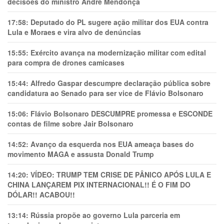
decisões do ministro André Mendonça
17:58:
Deputado do PL sugere ação militar dos EUA contra
Lula e Moraes e vira alvo de denúncias
15:55:
Exército avança na modernização militar com edital
para compra de drones camicases
15:44:
Alfredo Gaspar descumpre declaração pública sobre
candidatura ao Senado para ser vice de Flávio Bolsonaro
15:06:
Flávio Bolsonaro DESCUMPRE promessa e ESCONDE
contas de filme sobre Jair Bolsonaro
14:52:
Avanço da esquerda nos EUA ameaça bases do
movimento MAGA e assusta Donald Trump
14:20:
VÍDEO: TRUMP TEM CRlSE DE PÂNlCO APÓS LULA E
CHINA LANÇAREM PIX INTERNACIONAL!! É O FIM DO
DÓLAR!! ACABOU!!
13:14:
Rússia propõe ao governo Lula parceria em