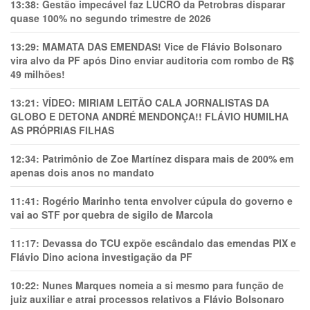
13:38:
Gestão impecável faz LUCRO da Petrobras disparar
quase 100% no segundo trimestre de 2026
13:29:
MAMATA DAS EMENDAS! Vice de Flávio Bolsonaro
vira alvo da PF após Dino enviar auditoria com rombo de R$
49 milhões!
13:21:
VÍDEO: MIRIAM LEITÃO CALA JORNALISTAS DA
GLOBO E DETONA ANDRÉ MENDONÇA!! FLÁVIO HUMILHA
AS PRÓPRIAS FILHAS
12:34:
Patrimônio de Zoe Martínez dispara mais de 200% em
apenas dois anos no mandato
11:41:
Rogério Marinho tenta envolver cúpula do governo e
vai ao STF por quebra de sigilo de Marcola
11:17:
Devassa do TCU expõe escândalo das emendas PIX e
Flávio Dino aciona investigação da PF
10:22:
Nunes Marques nomeia a si mesmo para função de
juiz auxiliar e atrai processos relativos a Flávio Bolsonaro