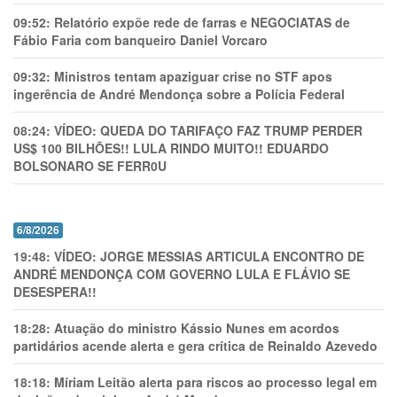
09:52:
Relatório expõe rede de farras e NEGOCIATAS de
Fábio Faria com banqueiro Daniel Vorcaro
09:32:
Ministros tentam apaziguar crise no STF apos
ingerência de André Mendonça sobre a Polícia Federal
08:24:
VÍDEO: QUEDA DO TARIFAÇO FAZ TRUMP PERDER
US$ 100 BILHÕES!! LULA RINDO MUITO!! EDUARDO
BOLSONARO SE FERR0U
6/8/2026
19:48:
VÍDEO: JORGE MESSIAS ARTICULA ENCONTRO DE
ANDRÉ MENDONÇA COM GOVERNO LULA E FLÁVIO SE
DESESPERA!!
18:28:
Atuação do ministro Kássio Nunes em acordos
partidários acende alerta e gera crítica de Reinaldo Azevedo
18:18:
Míriam Leitão alerta para riscos ao processo legal em