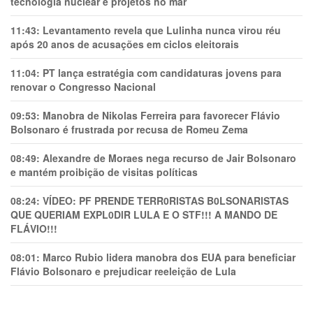
tecnologia nuclear e projetos no mar
11:43:
Levantamento revela que Lulinha nunca virou réu
após 20 anos de acusações em ciclos eleitorais
11:04:
PT lança estratégia com candidaturas jovens para
renovar o Congresso Nacional
09:53:
Manobra de Nikolas Ferreira para favorecer Flávio
Bolsonaro é frustrada por recusa de Romeu Zema
08:49:
Alexandre de Moraes nega recurso de Jair Bolsonaro
e mantém proibição de visitas políticas
08:24:
VÍDEO: PF PRENDE TERR0RlSTAS B0LSONARlSTAS
QUE QUERIAM EXPL0DlR LULA E O STF!!! A MANDO DE
FLÁVIO!!!
08:01:
Marco Rubio lidera manobra dos EUA para beneficiar
Flávio Bolsonaro e prejudicar reeleição de Lula