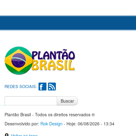
REDES SOCIAIS:
Buscar
Notícias do Flamengo
Notícias do Corinthians
Plantão Brasil - Todos os direitos reservados ®
Desenvolvido por:
Rok Design
- Hoje: 06/08/2026 - 13:34
Voltar ao topo