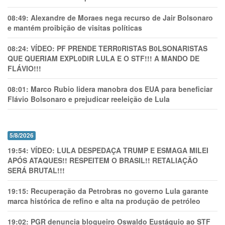
08:49:
Alexandre de Moraes nega recurso de Jair Bolsonaro
e mantém proibição de visitas políticas
08:24:
VÍDEO: PF PRENDE TERR0RlSTAS B0LSONARlSTAS
QUE QUERIAM EXPL0DlR LULA E O STF!!! A MANDO DE
FLÁVIO!!!
08:01:
Marco Rubio lidera manobra dos EUA para beneficiar
Flávio Bolsonaro e prejudicar reeleição de Lula
5/8/2026
19:54:
VÍDEO: LULA DESPEDAÇA TRUMP E ESMAGA MILEI
APÓS ATAQUES!! RESPEITEM O BRASIL!! RETALIAÇÃO
SERÁ BRUTAL!!!
19:15:
Recuperação da Petrobras no governo Lula garante
marca histórica de refino e alta na produção de petróleo
19:02:
PGR denuncia blogueiro Oswaldo Eustáquio ao STF