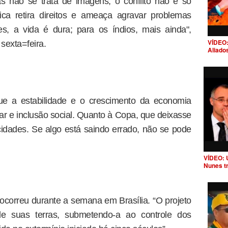
s não se trata de imagens, o conflito não é só
tica retira direitos e ameaça agravar problemas
s, a vida é dura; para os índios, mais ainda",
VÍDEO:
sexta=feira.
Aliado
que a estabilidade e o crescimento da economia
 e inclusão social. Quanto à Copa, que deixasse
idades. Se algo está saindo errado, não se pode
VÍDEO: 
Nunes t
 ocorreu durante a semana em Brasília. “O projeto
de suas terras, submetendo-a ao controle dos