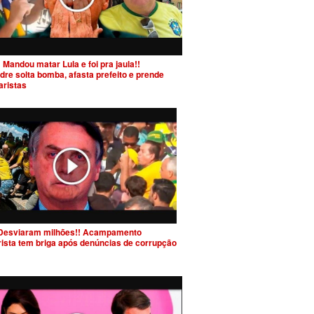
 Mandou matar Lula e foi pra jaula!!
dre solta bomba, afasta prefeito e prende
aristas
Desviaram milhões!! Acampamento
rista tem briga após denúncias de corrupção