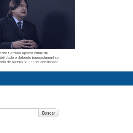
Pedro Serrano aponta crime de
abilidade e defende impeachment se
ência de Kassio Nunes for confirmada
Buscar