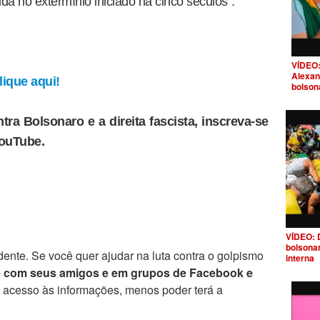
da no extermínio iniciado há cinco séculos”.
VÍDEO:
Alexan
ique aqui!
bolson
tra Bolsonaro e a direita fascista, inscreva-se
YouTube.
VÍDEO: 
bolsona
ente. Se você quer ajudar na luta contra o golpismo
interna
e com seus amigos e em grupos de Facebook e
r acesso às informações, menos poder terá a