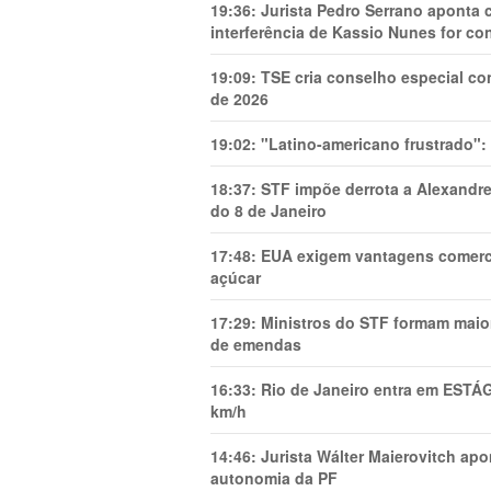
19:36:
Jurista Pedro Serrano aponta
interferência de Kassio Nunes for co
19:09:
TSE cria conselho especial co
de 2026
19:02:
"Latino-americano frustrado":
18:37:
STF impõe derrota a Alexandre
do 8 de Janeiro
17:48:
EUA exigem vantagens comercia
açúcar
17:29:
Ministros do STF formam maio
de emendas
16:33:
Rio de Janeiro entra em ESTÁ
km/h
14:46:
Jurista Wálter Maierovitch ap
autonomia da PF