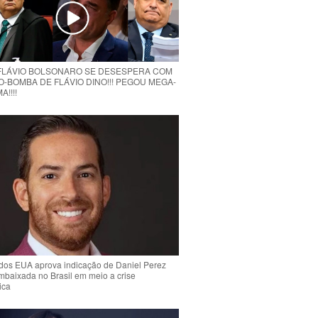
 FLÁVIO BOLSONARO SE DESESPERA COM
O-BOMBA DE FLÁVIO DINO!!! PEGOU MEGA-
!!!!
dos EUA aprova indicação de Daniel Perez
mbaixada no Brasil em meio a crise
ica