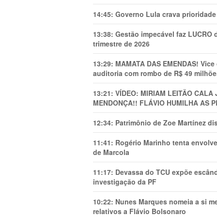
14:45:
Governo Lula crava prioridade 
13:38:
Gestão impecável faz LUCRO d
trimestre de 2026
13:29:
MAMATA DAS EMENDAS! Vice de 
auditoria com rombo de R$ 49 milhõe
13:21:
VÍDEO: MIRIAM LEITÃO CAL
MENDONÇA!! FLÁVIO HUMILHA AS P
12:34:
Patrimônio de Zoe Martínez d
11:41:
Rogério Marinho tenta envolve
de Marcola
11:17:
Devassa do TCU expõe escânda
investigação da PF
10:22:
Nunes Marques nomeia a si mes
relativos a Flávio Bolsonaro