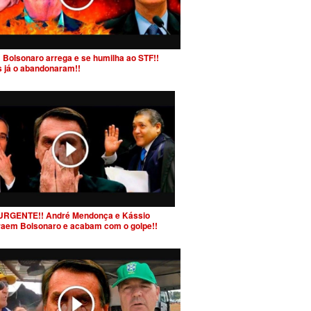
 Bolsonaro arrega e se humilha ao STF!!
s já o abandonaram!!
URGENTE!! André Mendonça e Kássio
raem Bolsonaro e acabam com o golpe!!