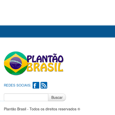
REDES SOCIAIS:
Buscar
Notícias do Flamengo
Notícias do Corinthians
Plantão Brasil - Todos os direitos reservados ®