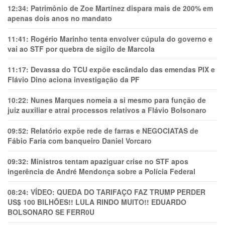
12:34:
Patrimônio de Zoe Martínez dispara mais de 200% em
apenas dois anos no mandato
11:41:
Rogério Marinho tenta envolver cúpula do governo e
vai ao STF por quebra de sigilo de Marcola
11:17:
Devassa do TCU expõe escândalo das emendas PIX e
Flávio Dino aciona investigação da PF
10:22:
Nunes Marques nomeia a si mesmo para função de
juiz auxiliar e atrai processos relativos a Flávio Bolsonaro
09:52:
Relatório expõe rede de farras e NEGOCIATAS de
Fábio Faria com banqueiro Daniel Vorcaro
09:32:
Ministros tentam apaziguar crise no STF apos
ingerência de André Mendonça sobre a Polícia Federal
08:24:
VÍDEO: QUEDA DO TARIFAÇO FAZ TRUMP PERDER
US$ 100 BILHÕES!! LULA RINDO MUITO!! EDUARDO
BOLSONARO SE FERR0U