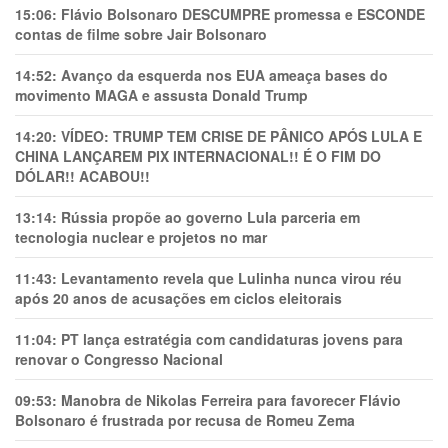
15:06:
Flávio Bolsonaro DESCUMPRE promessa e ESCONDE
contas de filme sobre Jair Bolsonaro
14:52:
Avanço da esquerda nos EUA ameaça bases do
movimento MAGA e assusta Donald Trump
14:20:
VÍDEO: TRUMP TEM CRlSE DE PÂNlCO APÓS LULA E
CHINA LANÇAREM PIX INTERNACIONAL!! É O FIM DO
DÓLAR!! ACABOU!!
13:14:
Rússia propõe ao governo Lula parceria em
tecnologia nuclear e projetos no mar
11:43:
Levantamento revela que Lulinha nunca virou réu
após 20 anos de acusações em ciclos eleitorais
11:04:
PT lança estratégia com candidaturas jovens para
renovar o Congresso Nacional
09:53:
Manobra de Nikolas Ferreira para favorecer Flávio
Bolsonaro é frustrada por recusa de Romeu Zema