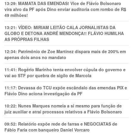
13:29:
MAMATA DAS EMENDAS! Vice de Flávio Bolsonaro
vira alvo da PF após Dino enviar auditoria com rombo de R$
49 milhões!
13:21:
VÍDEO: MIRIAM LEITÃO CALA JORNALISTAS DA
GLOBO E DETONA ANDRÉ MENDONÇA!! FLÁVIO HUMILHA
AS PRÓPRIAS FILHAS
12:34:
Patrimônio de Zoe Martínez dispara mais de 200% em
apenas dois anos no mandato
11:41:
Rogério Marinho tenta envolver cúpula do governo e
vai ao STF por quebra de sigilo de Marcola
11:17:
Devassa do TCU expõe escândalo das emendas PIX e
Flávio Dino aciona investigação da PF
10:22:
Nunes Marques nomeia a si mesmo para função de
juiz auxiliar e atrai processos relativos a Flávio Bolsonaro
09:52:
Relatório expõe rede de farras e NEGOCIATAS de
Fábio Faria com banqueiro Daniel Vorcaro