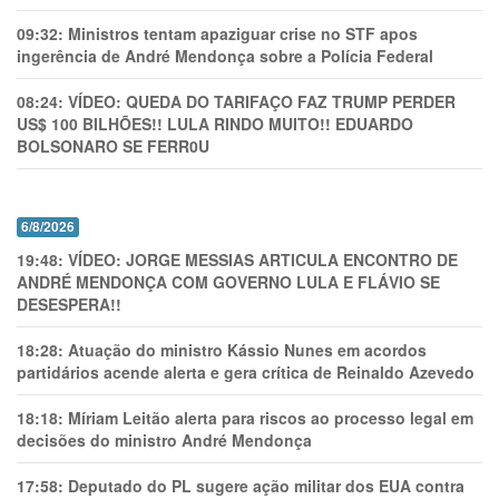
09:32:
Ministros tentam apaziguar crise no STF apos
ingerência de André Mendonça sobre a Polícia Federal
08:24:
VÍDEO: QUEDA DO TARIFAÇO FAZ TRUMP PERDER
US$ 100 BILHÕES!! LULA RINDO MUITO!! EDUARDO
BOLSONARO SE FERR0U
6/8/2026
19:48:
VÍDEO: JORGE MESSIAS ARTICULA ENCONTRO DE
ANDRÉ MENDONÇA COM GOVERNO LULA E FLÁVIO SE
DESESPERA!!
18:28:
Atuação do ministro Kássio Nunes em acordos
partidários acende alerta e gera crítica de Reinaldo Azevedo
18:18:
Míriam Leitão alerta para riscos ao processo legal em
decisões do ministro André Mendonça
17:58:
Deputado do PL sugere ação militar dos EUA contra