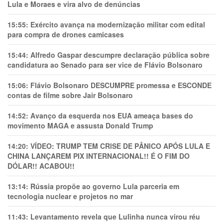
Lula e Moraes e vira alvo de denúncias
15:55:
Exército avança na modernização militar com edital
para compra de drones camicases
15:44:
Alfredo Gaspar descumpre declaração pública sobre
candidatura ao Senado para ser vice de Flávio Bolsonaro
15:06:
Flávio Bolsonaro DESCUMPRE promessa e ESCONDE
contas de filme sobre Jair Bolsonaro
14:52:
Avanço da esquerda nos EUA ameaça bases do
movimento MAGA e assusta Donald Trump
14:20:
VÍDEO: TRUMP TEM CRlSE DE PÂNlCO APÓS LULA E
CHINA LANÇAREM PIX INTERNACIONAL!! É O FIM DO
DÓLAR!! ACABOU!!
13:14:
Rússia propõe ao governo Lula parceria em
tecnologia nuclear e projetos no mar
11:43:
Levantamento revela que Lulinha nunca virou réu