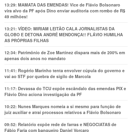
13:29:
MAMATA DAS EMENDAS! Vice de Flávio Bolsonaro
vira alvo da PF após Dino enviar auditoria com rombo de R$
49 milhões!
13:21:
VÍDEO: MIRIAM LEITÃO CALA JORNALISTAS DA
GLOBO E DETONA ANDRÉ MENDONÇA!! FLÁVIO HUMILHA
AS PRÓPRIAS FILHAS
12:34:
Patrimônio de Zoe Martínez dispara mais de 200% em
apenas dois anos no mandato
11:41:
Rogério Marinho tenta envolver cúpula do governo e
vai ao STF por quebra de sigilo de Marcola
11:17:
Devassa do TCU expõe escândalo das emendas PIX e
Flávio Dino aciona investigação da PF
10:22:
Nunes Marques nomeia a si mesmo para função de
juiz auxiliar e atrai processos relativos a Flávio Bolsonaro
09:52:
Relatório expõe rede de farras e NEGOCIATAS de
Fábio Faria com banqueiro Daniel Vorcaro