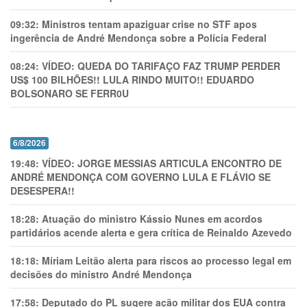
09:32:
Ministros tentam apaziguar crise no STF apos
ingerência de André Mendonça sobre a Polícia Federal
08:24:
VÍDEO: QUEDA DO TARIFAÇO FAZ TRUMP PERDER
US$ 100 BILHÕES!! LULA RINDO MUITO!! EDUARDO
BOLSONARO SE FERR0U
6/8/2026
19:48:
VÍDEO: JORGE MESSIAS ARTICULA ENCONTRO DE
ANDRÉ MENDONÇA COM GOVERNO LULA E FLÁVIO SE
DESESPERA!!
18:28:
Atuação do ministro Kássio Nunes em acordos
partidários acende alerta e gera crítica de Reinaldo Azevedo
18:18:
Míriam Leitão alerta para riscos ao processo legal em
decisões do ministro André Mendonça
17:58:
Deputado do PL sugere ação militar dos EUA contra