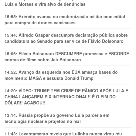
Lula e Moraes e vira alvo de denúncias
15:55:
Exército avança na modernização militar com edital
para compra de drones camicases
15:44:
Alfredo Gaspar descumpre declaração pública sobre
candidatura ao Senado para ser vice de Flávio Bolsonaro
15:06:
Flávio Bolsonaro DESCUMPRE promessa e ESCONDE
contas de filme sobre Jair Bolsonaro
14:52:
Avanço da esquerda nos EUA ameaça bases do
movimento MAGA e assusta Donald Trump
14:20:
VÍDEO: TRUMP TEM CRlSE DE PÂNlCO APÓS LULA E
CHINA LANÇAREM PIX INTERNACIONAL!! É O FIM DO
DÓLAR!! ACABOU!!
13:14:
Rússia propõe ao governo Lula parceria em
tecnologia nuclear e projetos no mar
11:43:
Levantamento revela que Lulinha nunca virou réu