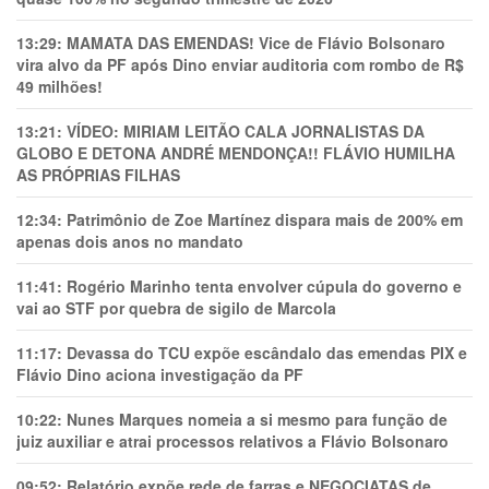
13:29:
MAMATA DAS EMENDAS! Vice de Flávio Bolsonaro
vira alvo da PF após Dino enviar auditoria com rombo de R$
49 milhões!
13:21:
VÍDEO: MIRIAM LEITÃO CALA JORNALISTAS DA
GLOBO E DETONA ANDRÉ MENDONÇA!! FLÁVIO HUMILHA
AS PRÓPRIAS FILHAS
12:34:
Patrimônio de Zoe Martínez dispara mais de 200% em
apenas dois anos no mandato
11:41:
Rogério Marinho tenta envolver cúpula do governo e
vai ao STF por quebra de sigilo de Marcola
11:17:
Devassa do TCU expõe escândalo das emendas PIX e
Flávio Dino aciona investigação da PF
10:22:
Nunes Marques nomeia a si mesmo para função de
juiz auxiliar e atrai processos relativos a Flávio Bolsonaro
09:52:
Relatório expõe rede de farras e NEGOCIATAS de