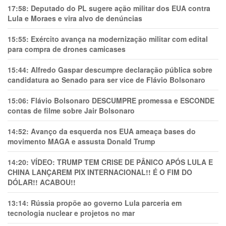
17:58:
Deputado do PL sugere ação militar dos EUA contra
Lula e Moraes e vira alvo de denúncias
15:55:
Exército avança na modernização militar com edital
para compra de drones camicases
15:44:
Alfredo Gaspar descumpre declaração pública sobre
candidatura ao Senado para ser vice de Flávio Bolsonaro
15:06:
Flávio Bolsonaro DESCUMPRE promessa e ESCONDE
contas de filme sobre Jair Bolsonaro
14:52:
Avanço da esquerda nos EUA ameaça bases do
movimento MAGA e assusta Donald Trump
14:20:
VÍDEO: TRUMP TEM CRlSE DE PÂNlCO APÓS LULA E
CHINA LANÇAREM PIX INTERNACIONAL!! É O FIM DO
DÓLAR!! ACABOU!!
13:14:
Rússia propõe ao governo Lula parceria em
tecnologia nuclear e projetos no mar