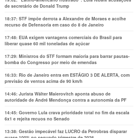
de secretário de Donald Trump
18:37:
STF impõe derrota a Alexandre de Moraes e acolhe
recurso de Defensoria em caso do 8 de Janeiro
17:48:
EUA exigem vantagens comerciais do Brasil para
liberar quase 60 mil toneladas de açúcar
17:29:
Ministros do STF formam maioria para barrar pautas-
bomba do Congresso por meio de emendas
16:33:
Rio de Janeiro entra em ESTÁGIO 3 DE ALERTA, com
previsão de ventos acima de 90 km/h
14:46:
Jurista Wálter Maierovitch aponta abuso de
autoridade de André Mendonça contra a autonomia da PF
14:45:
Governo Lula crava prioridade total no fim da escala
6x1 e rejeita recuos no Senado
13:38:
Gestão impecável faz LUCRO da Petrobras disparar
quase 100% no segundo trimestre de 2026