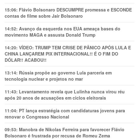
15:06:
Flávio Bolsonaro DESCUMPRE promessa e ESCONDE
contas de filme sobre Jair Bolsonaro
14:52:
Avanço da esquerda nos EUA ameaça bases do
movimento MAGA e assusta Donald Trump
14:20:
VÍDEO: TRUMP TEM CRlSE DE PÂNlCO APÓS LULA E
CHINA LANÇAREM PIX INTERNACIONAL!! É O FIM DO
DÓLAR!! ACABOU!!
13:14:
Rússia propõe ao governo Lula parceria em
tecnologia nuclear e projetos no mar
11:43:
Levantamento revela que Lulinha nunca virou réu
após 20 anos de acusações em ciclos eleitorais
11:04:
PT lança estratégia com candidaturas jovens para
renovar o Congresso Nacional
09:53:
Manobra de Nikolas Ferreira para favorecer Flávio
Bolsonaro é frustrada por recusa de Romeu Zema