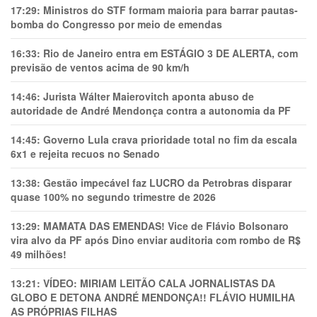
17:29:
Ministros do STF formam maioria para barrar pautas-
bomba do Congresso por meio de emendas
16:33:
Rio de Janeiro entra em ESTÁGIO 3 DE ALERTA, com
previsão de ventos acima de 90 km/h
14:46:
Jurista Wálter Maierovitch aponta abuso de
autoridade de André Mendonça contra a autonomia da PF
14:45:
Governo Lula crava prioridade total no fim da escala
6x1 e rejeita recuos no Senado
13:38:
Gestão impecável faz LUCRO da Petrobras disparar
quase 100% no segundo trimestre de 2026
13:29:
MAMATA DAS EMENDAS! Vice de Flávio Bolsonaro
vira alvo da PF após Dino enviar auditoria com rombo de R$
49 milhões!
13:21:
VÍDEO: MIRIAM LEITÃO CALA JORNALISTAS DA
GLOBO E DETONA ANDRÉ MENDONÇA!! FLÁVIO HUMILHA
AS PRÓPRIAS FILHAS