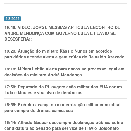
6/8/2026
19:48:
VÍDEO: JORGE MESSIAS ARTICULA ENCONTRO DE
ANDRÉ MENDONÇA COM GOVERNO LULA E FLÁVIO SE
DESESPERA!!
18:28:
Atuação do ministro Kássio Nunes em acordos
partidários acende alerta e gera crítica de Reinaldo Azevedo
18:18:
Míriam Leitão alerta para riscos ao processo legal em
decisões do ministro André Mendonça
17:58:
Deputado do PL sugere ação militar dos EUA contra
Lula e Moraes e vira alvo de denúncias
15:55:
Exército avança na modernização militar com edital
para compra de drones camicases
15:44:
Alfredo Gaspar descumpre declaração pública sobre
candidatura ao Senado para ser vice de Flávio Bolsonaro