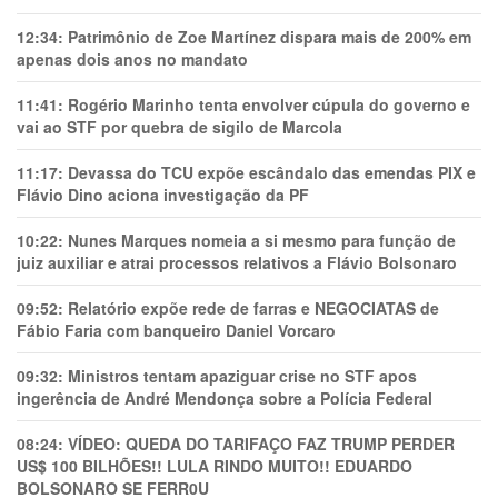
12:34:
Patrimônio de Zoe Martínez dispara mais de 200% em
apenas dois anos no mandato
11:41:
Rogério Marinho tenta envolver cúpula do governo e
vai ao STF por quebra de sigilo de Marcola
11:17:
Devassa do TCU expõe escândalo das emendas PIX e
Flávio Dino aciona investigação da PF
10:22:
Nunes Marques nomeia a si mesmo para função de
juiz auxiliar e atrai processos relativos a Flávio Bolsonaro
09:52:
Relatório expõe rede de farras e NEGOCIATAS de
Fábio Faria com banqueiro Daniel Vorcaro
09:32:
Ministros tentam apaziguar crise no STF apos
ingerência de André Mendonça sobre a Polícia Federal
08:24:
VÍDEO: QUEDA DO TARIFAÇO FAZ TRUMP PERDER
US$ 100 BILHÕES!! LULA RINDO MUITO!! EDUARDO
BOLSONARO SE FERR0U