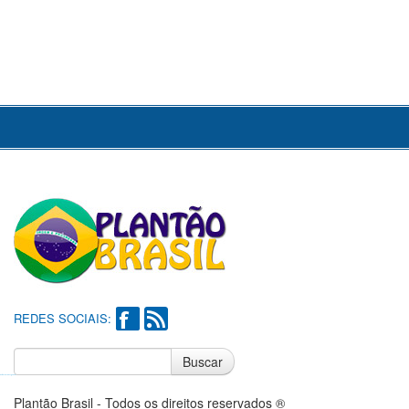
REDES SOCIAIS:
Buscar
Notícias do Flamengo
Notícias do Corinthians
Plantão Brasil - Todos os direitos reservados ®