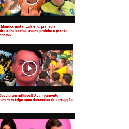
 Mandou matar Lula e foi pra jaula!!
dre solta bomba, afasta prefeito e prende
aristas
Desviaram milhões!! Acampamento
rista tem briga após denúncias de corrupção