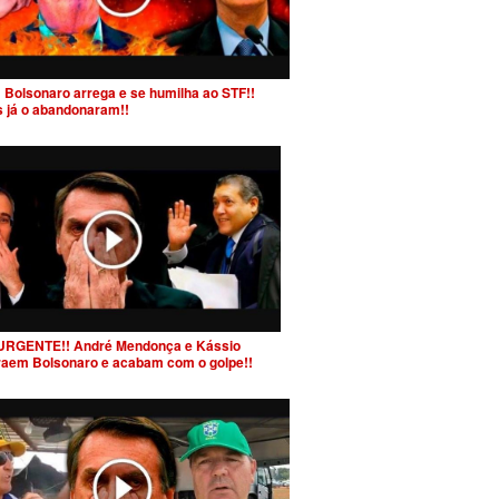
 Bolsonaro arrega e se humilha ao STF!!
s já o abandonaram!!
URGENTE!! André Mendonça e Kássio
raem Bolsonaro e acabam com o golpe!!