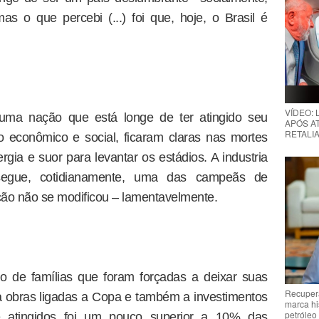
s o que percebi (...) foi que, hoje, o Brasil é
VÍDEO:
 uma nação que está longe de ter atingido seu
APÓS AT
RETALIA
 econômico e social, ficaram claras nas mortes
gia e suor para levantar os estádios. A industria
a segue, cotidianamente, uma das campeãs de
ação não se modificou – lamentavelmente.
 de famílias que foram forçadas a deixar suas
Recupera
a obras ligadas a Copa e também a investimentos
marca hi
petróleo
e atingidos foi um pouco superior a 10% das