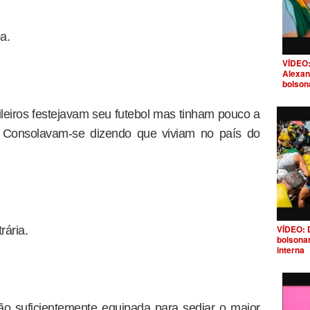
a.
VÍDEO:
Alexan
bolson
ileiros festejavam seu futebol mas tinham pouco a
s. Consolavam-se dizendo que viviam no país do
VÍDEO: 
rária.
bolsona
interna
o suficientemente equipada para sediar o maior