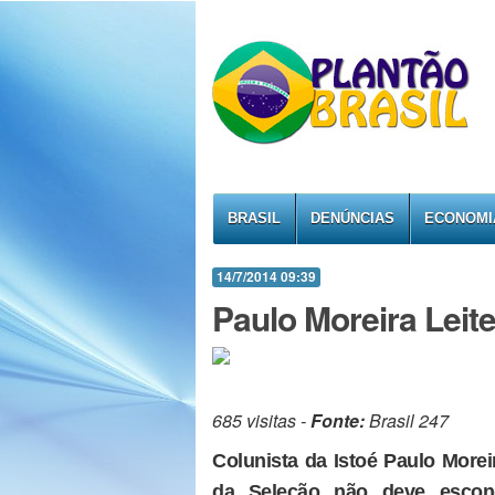
BRASIL
DENÚNCIAS
ECONOMI
14/7/2014 09:39
Paulo Moreira Leite
685 visitas -
Fonte:
Brasil 247
Colunista da Istoé Paulo More
da Seleção não deve escon