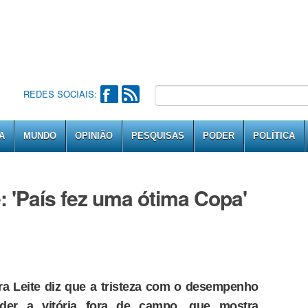
REDES SOCIAIS:
A
MUNDO
OPINIÃO
PESQUISAS
PODER
POLÍTICA
: 'País fez uma ótima Copa'
ira Leite diz que a tristeza com o desempenho
der a vitória fora de campo, que mostra