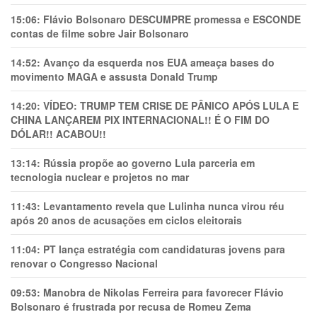
15:06:
Flávio Bolsonaro DESCUMPRE promessa e ESCONDE
contas de filme sobre Jair Bolsonaro
14:52:
Avanço da esquerda nos EUA ameaça bases do
movimento MAGA e assusta Donald Trump
14:20:
VÍDEO: TRUMP TEM CRlSE DE PÂNlCO APÓS LULA E
CHINA LANÇAREM PIX INTERNACIONAL!! É O FIM DO
DÓLAR!! ACABOU!!
13:14:
Rússia propõe ao governo Lula parceria em
tecnologia nuclear e projetos no mar
11:43:
Levantamento revela que Lulinha nunca virou réu
após 20 anos de acusações em ciclos eleitorais
11:04:
PT lança estratégia com candidaturas jovens para
renovar o Congresso Nacional
09:53:
Manobra de Nikolas Ferreira para favorecer Flávio
Bolsonaro é frustrada por recusa de Romeu Zema