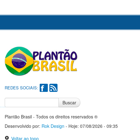
REDES SOCIAIS:
Buscar
Notícias do Flamengo
Notícias do Corinthians
Plantão Brasil - Todos os direitos reservados ®
Desenvolvido por:
Rok Design
- Hoje: 07/08/2026 - 09:35
Voltar ao topo