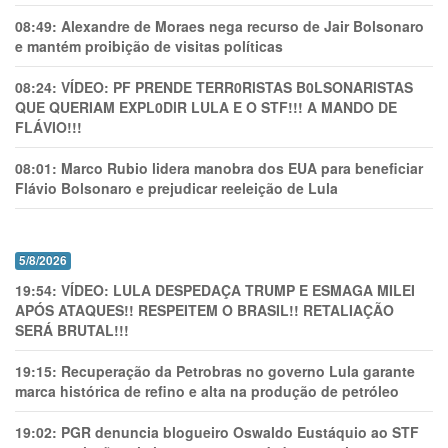
08:49:
Alexandre de Moraes nega recurso de Jair Bolsonaro
e mantém proibição de visitas políticas
08:24:
VÍDEO: PF PRENDE TERR0RlSTAS B0LSONARlSTAS
QUE QUERIAM EXPL0DlR LULA E O STF!!! A MANDO DE
FLÁVIO!!!
08:01:
Marco Rubio lidera manobra dos EUA para beneficiar
Flávio Bolsonaro e prejudicar reeleição de Lula
5/8/2026
19:54:
VÍDEO: LULA DESPEDAÇA TRUMP E ESMAGA MILEI
APÓS ATAQUES!! RESPEITEM O BRASIL!! RETALIAÇÃO
SERÁ BRUTAL!!!
19:15:
Recuperação da Petrobras no governo Lula garante
marca histórica de refino e alta na produção de petróleo
19:02:
PGR denuncia blogueiro Oswaldo Eustáquio ao STF