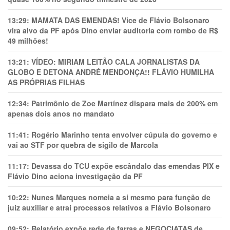
13:29:
MAMATA DAS EMENDAS! Vice de Flávio Bolsonaro
vira alvo da PF após Dino enviar auditoria com rombo de R$
49 milhões!
13:21:
VÍDEO: MIRIAM LEITÃO CALA JORNALISTAS DA
GLOBO E DETONA ANDRÉ MENDONÇA!! FLÁVIO HUMILHA
AS PRÓPRIAS FILHAS
12:34:
Patrimônio de Zoe Martínez dispara mais de 200% em
apenas dois anos no mandato
11:41:
Rogério Marinho tenta envolver cúpula do governo e
vai ao STF por quebra de sigilo de Marcola
11:17:
Devassa do TCU expõe escândalo das emendas PIX e
Flávio Dino aciona investigação da PF
10:22:
Nunes Marques nomeia a si mesmo para função de
juiz auxiliar e atrai processos relativos a Flávio Bolsonaro
09:52:
Relatório expõe rede de farras e NEGOCIATAS de