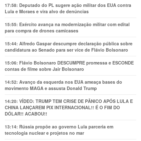
17:58:
Deputado do PL sugere ação militar dos EUA contra
Lula e Moraes e vira alvo de denúncias
15:55:
Exército avança na modernização militar com edital
para compra de drones camicases
15:44:
Alfredo Gaspar descumpre declaração pública sobre
candidatura ao Senado para ser vice de Flávio Bolsonaro
15:06:
Flávio Bolsonaro DESCUMPRE promessa e ESCONDE
contas de filme sobre Jair Bolsonaro
14:52:
Avanço da esquerda nos EUA ameaça bases do
movimento MAGA e assusta Donald Trump
14:20:
VÍDEO: TRUMP TEM CRlSE DE PÂNlCO APÓS LULA E
CHINA LANÇAREM PIX INTERNACIONAL!! É O FIM DO
DÓLAR!! ACABOU!!
13:14:
Rússia propõe ao governo Lula parceria em
tecnologia nuclear e projetos no mar