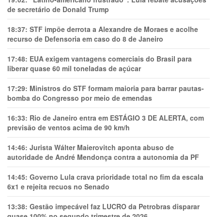
de secretário de Donald Trump
18:37:
STF impõe derrota a Alexandre de Moraes e acolhe
recurso de Defensoria em caso do 8 de Janeiro
17:48:
EUA exigem vantagens comerciais do Brasil para
liberar quase 60 mil toneladas de açúcar
17:29:
Ministros do STF formam maioria para barrar pautas-
bomba do Congresso por meio de emendas
16:33:
Rio de Janeiro entra em ESTÁGIO 3 DE ALERTA, com
previsão de ventos acima de 90 km/h
14:46:
Jurista Wálter Maierovitch aponta abuso de
autoridade de André Mendonça contra a autonomia da PF
14:45:
Governo Lula crava prioridade total no fim da escala
6x1 e rejeita recuos no Senado
13:38:
Gestão impecável faz LUCRO da Petrobras disparar
quase 100% no segundo trimestre de 2026