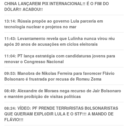
CHINA LANÇAREM PIX INTERNACIONAL!! É O FIM DO
DÓLAR!! ACABOU!!
13:14:
Rússia propõe ao governo Lula parceria em
tecnologia nuclear e projetos no mar
11:43:
Levantamento revela que Lulinha nunca virou réu
após 20 anos de acusações em ciclos eleitorais
11:04:
PT lança estratégia com candidaturas jovens para
renovar o Congresso Nacional
09:53:
Manobra de Nikolas Ferreira para favorecer Flávio
Bolsonaro é frustrada por recusa de Romeu Zema
08:49:
Alexandre de Moraes nega recurso de Jair Bolsonaro
e mantém proibição de visitas políticas
08:24:
VÍDEO: PF PRENDE TERR0RlSTAS B0LSONARlSTAS
QUE QUERIAM EXPL0DlR LULA E O STF!!! A MANDO DE
FLÁVIO!!!