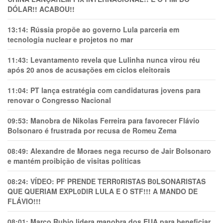
DÓLAR!! ACABOU!!
13:14:
Rússia propõe ao governo Lula parceria em
tecnologia nuclear e projetos no mar
11:43:
Levantamento revela que Lulinha nunca virou réu
após 20 anos de acusações em ciclos eleitorais
11:04:
PT lança estratégia com candidaturas jovens para
renovar o Congresso Nacional
09:53:
Manobra de Nikolas Ferreira para favorecer Flávio
Bolsonaro é frustrada por recusa de Romeu Zema
08:49:
Alexandre de Moraes nega recurso de Jair Bolsonaro
e mantém proibição de visitas políticas
08:24:
VÍDEO: PF PRENDE TERR0RlSTAS B0LSONARlSTAS
QUE QUERIAM EXPL0DlR LULA E O STF!!! A MANDO DE
FLÁVIO!!!
08:01:
Marco Rubio lidera manobra dos EUA para beneficiar