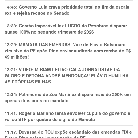
14:45:
Governo Lula crava prioridade total no fim da escala
6x1 e rejeita recuos no Senado
13:38:
Gestão impecável faz LUCRO da Petrobras disparar
quase 100% no segundo trimestre de 2026
13:29:
MAMATA DAS EMENDAS! Vice de Flávio Bolsonaro
vira alvo da PF após Dino enviar auditoria com rombo de R$
49 milhões!
13:21:
VÍDEO: MIRIAM LEITÃO CALA JORNALISTAS DA
GLOBO E DETONA ANDRÉ MENDONÇA!! FLÁVIO HUMILHA
AS PRÓPRIAS FILHAS
12:34:
Patrimônio de Zoe Martínez dispara mais de 200% em
apenas dois anos no mandato
11:41:
Rogério Marinho tenta envolver cúpula do governo e
vai ao STF por quebra de sigilo de Marcola
11:17:
Devassa do TCU expõe escândalo das emendas PIX e