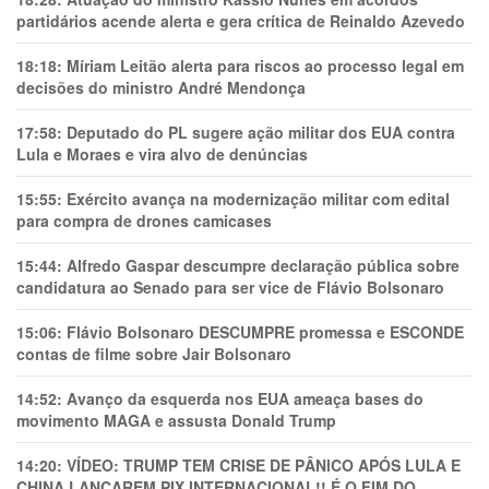
partidários acende alerta e gera crítica de Reinaldo Azevedo
18:18:
Míriam Leitão alerta para riscos ao processo legal em
decisões do ministro André Mendonça
17:58:
Deputado do PL sugere ação militar dos EUA contra
Lula e Moraes e vira alvo de denúncias
15:55:
Exército avança na modernização militar com edital
para compra de drones camicases
15:44:
Alfredo Gaspar descumpre declaração pública sobre
candidatura ao Senado para ser vice de Flávio Bolsonaro
15:06:
Flávio Bolsonaro DESCUMPRE promessa e ESCONDE
contas de filme sobre Jair Bolsonaro
14:52:
Avanço da esquerda nos EUA ameaça bases do
movimento MAGA e assusta Donald Trump
14:20:
VÍDEO: TRUMP TEM CRlSE DE PÂNlCO APÓS LULA E
CHINA LANÇAREM PIX INTERNACIONAL!! É O FIM DO