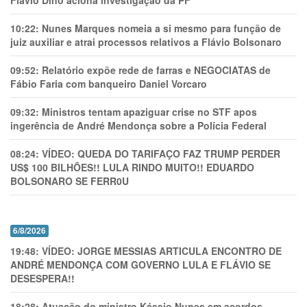
Flávio Dino aciona investigação da PF
10:22:
Nunes Marques nomeia a si mesmo para função de
juiz auxiliar e atrai processos relativos a Flávio Bolsonaro
09:52:
Relatório expõe rede de farras e NEGOCIATAS de
Fábio Faria com banqueiro Daniel Vorcaro
09:32:
Ministros tentam apaziguar crise no STF apos
ingerência de André Mendonça sobre a Polícia Federal
08:24:
VÍDEO: QUEDA DO TARIFAÇO FAZ TRUMP PERDER
US$ 100 BILHÕES!! LULA RINDO MUITO!! EDUARDO
BOLSONARO SE FERR0U
6/8/2026
19:48:
VÍDEO: JORGE MESSIAS ARTICULA ENCONTRO DE
ANDRÉ MENDONÇA COM GOVERNO LULA E FLÁVIO SE
DESESPERA!!
18:28:
Atuação do ministro Kássio Nunes em acordos