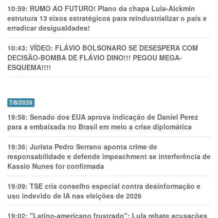
10:59:
RUMO AO FUTURO! Plano da chapa Lula-Alckmin
estrutura 13 eixos estratégicos para reindustrializar o país e
erradicar desigualdades!
10:43:
VÍDEO: FLÁVIO BOLSONARO SE DESESPERA COM
DECISÃO-BOMBA DE FLÁVIO DINO!!! PEGOU MEGA-
ESQUEMA!!!!
7/8/2026
19:58:
Senado dos EUA aprova indicação de Daniel Perez
para a embaixada no Brasil em meio a crise diplomática
19:36:
Jurista Pedro Serrano aponta crime de
responsabilidade e defende impeachment se interferência de
Kassio Nunes for confirmada
19:09:
TSE cria conselho especial contra desinformação e
uso indevido de IA nas eleições de 2026
19:02:
"Latino-americano frustrado": Lula rebate acusações