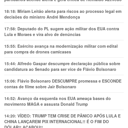
18:18:
Míriam Leitão alerta para riscos ao processo legal em
decisões do ministro André Mendonça
17:58:
Deputado do PL sugere ação militar dos EUA contra
Lula e Moraes e vira alvo de denúncias
15:55:
Exército avança na modernização militar com edital
para compra de drones camicases
15:44:
Alfredo Gaspar descumpre declaração pública sobre
candidatura ao Senado para ser vice de Flávio Bolsonaro
15:06:
Flávio Bolsonaro DESCUMPRE promessa e ESCONDE
contas de filme sobre Jair Bolsonaro
14:52:
Avanço da esquerda nos EUA ameaça bases do
movimento MAGA e assusta Donald Trump
14:20:
VÍDEO: TRUMP TEM CRlSE DE PÂNlCO APÓS LULA E
CHINA LANÇAREM PIX INTERNACIONAL!! É O FIM DO
DÓLAR!! ACABOU!!