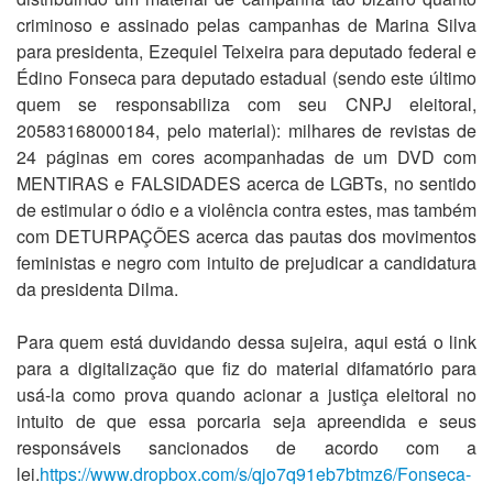
criminoso e assinado pelas campanhas de Marina Silva
para presidenta, Ezequiel Teixeira para deputado federal e
Édino Fonseca para deputado estadual (sendo este último
quem se responsabiliza com seu CNPJ eleitoral,
20583168000184, pelo material): milhares de revistas de
24 páginas em cores acompanhadas de um DVD com
MENTIRAS e FALSIDADES acerca de LGBTs, no sentido
de estimular o ódio e a violência contra estes, mas também
com DETURPAÇÕES acerca das pautas dos movimentos
feministas e negro com intuito de prejudicar a candidatura
da presidenta Dilma.
Para quem está duvidando dessa sujeira, aqui está o link
para a digitalização que fiz do material difamatório para
usá-la como prova quando acionar a justiça eleitoral no
intuito de que essa porcaria seja apreendida e seus
responsáveis sancionados de acordo com a
lei.
https://www.dropbox.com/s/qjo7q91eb7btmz6/Fonseca-