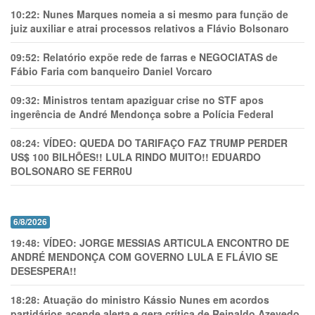
10:22:
Nunes Marques nomeia a si mesmo para função de
juiz auxiliar e atrai processos relativos a Flávio Bolsonaro
09:52:
Relatório expõe rede de farras e NEGOCIATAS de
Fábio Faria com banqueiro Daniel Vorcaro
09:32:
Ministros tentam apaziguar crise no STF apos
ingerência de André Mendonça sobre a Polícia Federal
08:24:
VÍDEO: QUEDA DO TARIFAÇO FAZ TRUMP PERDER
US$ 100 BILHÕES!! LULA RINDO MUITO!! EDUARDO
BOLSONARO SE FERR0U
6/8/2026
19:48:
VÍDEO: JORGE MESSIAS ARTICULA ENCONTRO DE
ANDRÉ MENDONÇA COM GOVERNO LULA E FLÁVIO SE
DESESPERA!!
18:28:
Atuação do ministro Kássio Nunes em acordos
partidários acende alerta e gera crítica de Reinaldo Azevedo