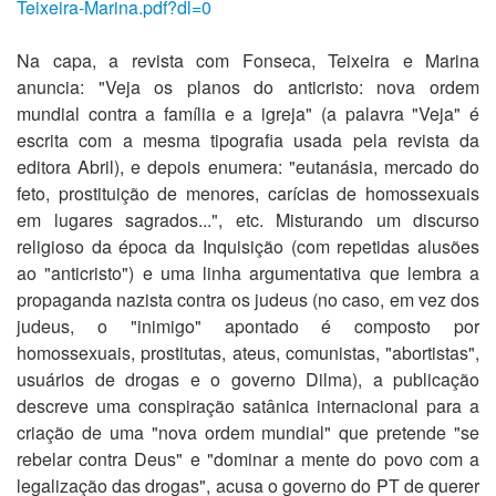
Teixeira-Marina.pdf?dl=0
Na capa, a revista com Fonseca, Teixeira e Marina
anuncia: "Veja os planos do anticristo: nova ordem
mundial contra a família e a igreja" (a palavra "Veja" é
escrita com a mesma tipografia usada pela revista da
editora Abril), e depois enumera: "eutanásia, mercado do
feto, prostituição de menores, carícias de homossexuais
em lugares sagrados...", etc. Misturando um discurso
religioso da época da Inquisição (com repetidas alusões
ao "anticristo") e uma linha argumentativa que lembra a
propaganda nazista contra os judeus (no caso, em vez dos
judeus, o "inimigo" apontado é composto por
homossexuais, prostitutas, ateus, comunistas, "abortistas",
usuários de drogas e o governo Dilma), a publicação
descreve uma conspiração satânica internacional para a
criação de uma "nova ordem mundial" que pretende "se
rebelar contra Deus" e "dominar a mente do povo com a
legalização das drogas", acusa o governo do PT de querer