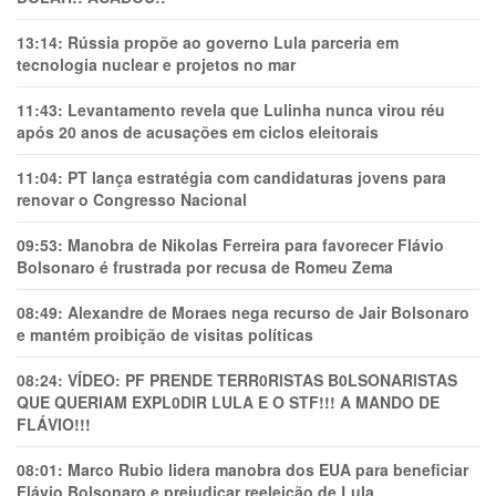
13:14:
Rússia propõe ao governo Lula parceria em
tecnologia nuclear e projetos no mar
11:43:
Levantamento revela que Lulinha nunca virou réu
após 20 anos de acusações em ciclos eleitorais
11:04:
PT lança estratégia com candidaturas jovens para
renovar o Congresso Nacional
09:53:
Manobra de Nikolas Ferreira para favorecer Flávio
Bolsonaro é frustrada por recusa de Romeu Zema
08:49:
Alexandre de Moraes nega recurso de Jair Bolsonaro
e mantém proibição de visitas políticas
08:24:
VÍDEO: PF PRENDE TERR0RlSTAS B0LSONARlSTAS
QUE QUERIAM EXPL0DlR LULA E O STF!!! A MANDO DE
FLÁVIO!!!
08:01:
Marco Rubio lidera manobra dos EUA para beneficiar
Flávio Bolsonaro e prejudicar reeleição de Lula