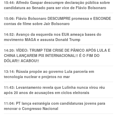
15:44:
Alfredo Gaspar descumpre declaração pública sobre
candidatura ao Senado para ser vice de Flávio Bolsonaro
15:06:
Flávio Bolsonaro DESCUMPRE promessa e ESCONDE
contas de filme sobre Jair Bolsonaro
14:52:
Avanço da esquerda nos EUA ameaça bases do
movimento MAGA e assusta Donald Trump
14:20:
VÍDEO: TRUMP TEM CRlSE DE PÂNlCO APÓS LULA E
CHINA LANÇAREM PIX INTERNACIONAL!! É O FIM DO
DÓLAR!! ACABOU!!
13:14:
Rússia propõe ao governo Lula parceria em
tecnologia nuclear e projetos no mar
11:43:
Levantamento revela que Lulinha nunca virou réu
após 20 anos de acusações em ciclos eleitorais
11:04:
PT lança estratégia com candidaturas jovens para
renovar o Congresso Nacional