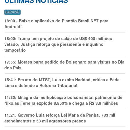
ÚLTIMAS NOTÍCIAS
8/8/2026
18:00
-
Baixe o aplicativo do Plantão Brasil.NET para
Android!
18:00:
Trump tem projeto de salão de US$ 400 milhões
vetado; Justiça reforça que presidente é inquilino
temporário
17:55:
Moraes barra pedido de Bolsonaro para visitas no Dia
dos Pais
15:41:
Em ato do MTST, Lula exalta Haddad, critica a Faria
Lima e defende a Reforma Tributária!
11:30:
Milagre da multiplicação bolsonarista: patrimônio de
Nikolas Ferreira explode 8.850% e chega a R$ 3,8 milhões
11:21:
Governo Lula reforça Lei Maria da Penha: 783 mil
atendimentos e 53 mil agressores presos