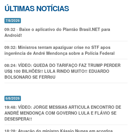
ÚLTIMAS NOTÍCIAS
7/8/2026
09:32
-
Baixe o aplicativo do Plantão Brasil.NET para
Android!
09:32:
Ministros tentam apaziguar crise no STF apos
ingerência de André Mendonça sobre a Polícia Federal
08:24:
VÍDEO: QUEDA DO TARIFAÇO FAZ TRUMP PERDER
US$ 100 BILHÕES!! LULA RINDO MUITO!! EDUARDO
BOLSONARO SE FERR0U
6/8/2026
19:48:
VÍDEO: JORGE MESSIAS ARTICULA ENCONTRO DE
ANDRÉ MENDONÇA COM GOVERNO LULA E FLÁVIO SE
DESESPERA!!
18:28:
Atuação do ministro Kássio Nunes em acordos