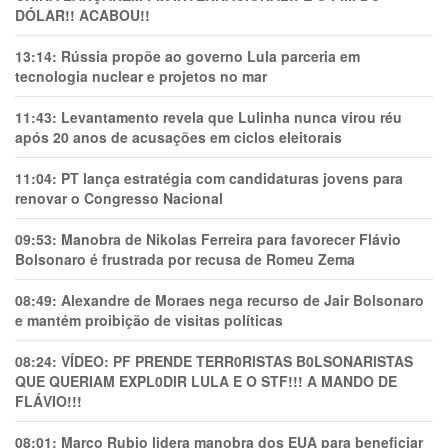
DÓLAR!! ACABOU!!
13:14:
Rússia propõe ao governo Lula parceria em
tecnologia nuclear e projetos no mar
11:43:
Levantamento revela que Lulinha nunca virou réu
após 20 anos de acusações em ciclos eleitorais
11:04:
PT lança estratégia com candidaturas jovens para
renovar o Congresso Nacional
09:53:
Manobra de Nikolas Ferreira para favorecer Flávio
Bolsonaro é frustrada por recusa de Romeu Zema
08:49:
Alexandre de Moraes nega recurso de Jair Bolsonaro
e mantém proibição de visitas políticas
08:24:
VÍDEO: PF PRENDE TERR0RlSTAS B0LSONARlSTAS
QUE QUERIAM EXPL0DlR LULA E O STF!!! A MANDO DE
FLÁVIO!!!
08:01:
Marco Rubio lidera manobra dos EUA para beneficiar