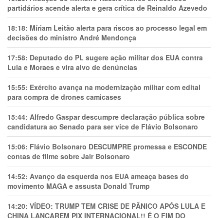
partidários acende alerta e gera crítica de Reinaldo Azevedo
18:18:
Míriam Leitão alerta para riscos ao processo legal em
decisões do ministro André Mendonça
17:58:
Deputado do PL sugere ação militar dos EUA contra
Lula e Moraes e vira alvo de denúncias
15:55:
Exército avança na modernização militar com edital
para compra de drones camicases
15:44:
Alfredo Gaspar descumpre declaração pública sobre
candidatura ao Senado para ser vice de Flávio Bolsonaro
15:06:
Flávio Bolsonaro DESCUMPRE promessa e ESCONDE
contas de filme sobre Jair Bolsonaro
14:52:
Avanço da esquerda nos EUA ameaça bases do
movimento MAGA e assusta Donald Trump
14:20:
VÍDEO: TRUMP TEM CRlSE DE PÂNlCO APÓS LULA E
CHINA LANÇAREM PIX INTERNACIONAL!! É O FIM DO