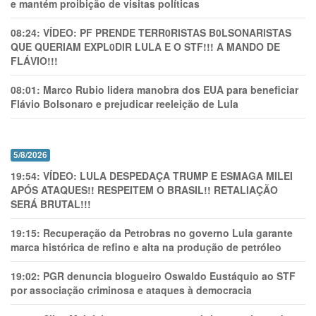
e mantém proibição de visitas políticas
08:24:
VÍDEO: PF PRENDE TERR0RlSTAS B0LSONARlSTAS
QUE QUERIAM EXPL0DlR LULA E O STF!!! A MANDO DE
FLÁVIO!!!
08:01:
Marco Rubio lidera manobra dos EUA para beneficiar
Flávio Bolsonaro e prejudicar reeleição de Lula
5/8/2026
19:54:
VÍDEO: LULA DESPEDAÇA TRUMP E ESMAGA MILEI
APÓS ATAQUES!! RESPEITEM O BRASIL!! RETALIAÇÃO
SERÁ BRUTAL!!!
19:15:
Recuperação da Petrobras no governo Lula garante
marca histórica de refino e alta na produção de petróleo
19:02:
PGR denuncia blogueiro Oswaldo Eustáquio ao STF
por associação criminosa e ataques à democracia