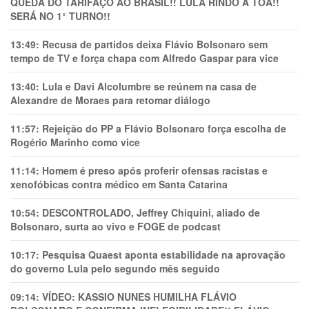
QUEDA DO TARIFAÇO AO BRASIL!! LULA RINDO À TOA!!
SERÁ NO 1° TURNO!!
13:49:
Recusa de partidos deixa Flávio Bolsonaro sem
tempo de TV e força chapa com Alfredo Gaspar para vice
13:40:
Lula e Davi Alcolumbre se reúnem na casa de
Alexandre de Moraes para retomar diálogo
11:57:
Rejeição do PP a Flávio Bolsonaro força escolha de
Rogério Marinho como vice
11:14:
Homem é preso após proferir ofensas racistas e
xenofóbicas contra médico em Santa Catarina
10:54:
DESCONTROLADO, Jeffrey Chiquini, aliado de
Bolsonaro, surta ao vivo e FOGE de podcast
10:17:
Pesquisa Quaest aponta estabilidade na aprovação
do governo Lula pelo segundo mês seguido
09:14:
VÍDEO: KASSIO NUNES HUMlLHA FLÁVIO