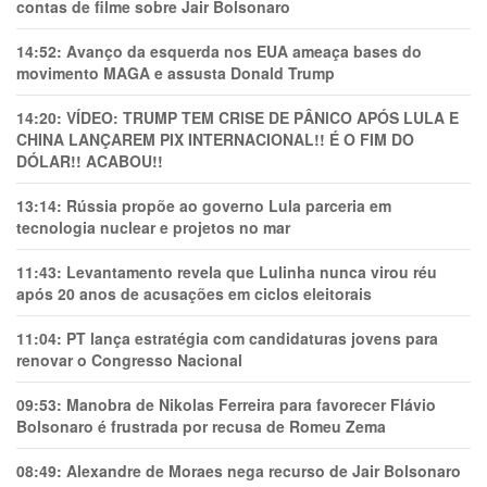
contas de filme sobre Jair Bolsonaro
14:52:
Avanço da esquerda nos EUA ameaça bases do
movimento MAGA e assusta Donald Trump
14:20:
VÍDEO: TRUMP TEM CRlSE DE PÂNlCO APÓS LULA E
CHINA LANÇAREM PIX INTERNACIONAL!! É O FIM DO
DÓLAR!! ACABOU!!
13:14:
Rússia propõe ao governo Lula parceria em
tecnologia nuclear e projetos no mar
11:43:
Levantamento revela que Lulinha nunca virou réu
após 20 anos de acusações em ciclos eleitorais
11:04:
PT lança estratégia com candidaturas jovens para
renovar o Congresso Nacional
09:53:
Manobra de Nikolas Ferreira para favorecer Flávio
Bolsonaro é frustrada por recusa de Romeu Zema
08:49:
Alexandre de Moraes nega recurso de Jair Bolsonaro