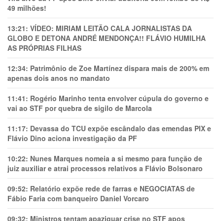
49 milhões!
13:21:
VÍDEO: MIRIAM LEITÃO CALA JORNALISTAS DA
GLOBO E DETONA ANDRÉ MENDONÇA!! FLÁVIO HUMILHA
AS PRÓPRIAS FILHAS
12:34:
Patrimônio de Zoe Martínez dispara mais de 200% em
apenas dois anos no mandato
11:41:
Rogério Marinho tenta envolver cúpula do governo e
vai ao STF por quebra de sigilo de Marcola
11:17:
Devassa do TCU expõe escândalo das emendas PIX e
Flávio Dino aciona investigação da PF
10:22:
Nunes Marques nomeia a si mesmo para função de
juiz auxiliar e atrai processos relativos a Flávio Bolsonaro
09:52:
Relatório expõe rede de farras e NEGOCIATAS de
Fábio Faria com banqueiro Daniel Vorcaro
09:32:
Ministros tentam apaziguar crise no STF apos