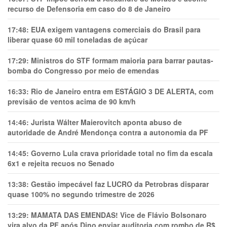
recurso de Defensoria em caso do 8 de Janeiro
17:48:
EUA exigem vantagens comerciais do Brasil para
liberar quase 60 mil toneladas de açúcar
17:29:
Ministros do STF formam maioria para barrar pautas-
bomba do Congresso por meio de emendas
16:33:
Rio de Janeiro entra em ESTÁGIO 3 DE ALERTA, com
previsão de ventos acima de 90 km/h
14:46:
Jurista Wálter Maierovitch aponta abuso de
autoridade de André Mendonça contra a autonomia da PF
14:45:
Governo Lula crava prioridade total no fim da escala
6x1 e rejeita recuos no Senado
13:38:
Gestão impecável faz LUCRO da Petrobras disparar
quase 100% no segundo trimestre de 2026
13:29:
MAMATA DAS EMENDAS! Vice de Flávio Bolsonaro
vira alvo da PF após Dino enviar auditoria com rombo de R$