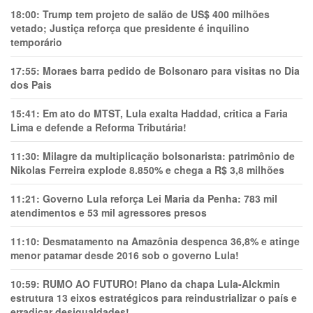
18:00:
Trump tem projeto de salão de US$ 400 milhões
vetado; Justiça reforça que presidente é inquilino
temporário
17:55:
Moraes barra pedido de Bolsonaro para visitas no Dia
dos Pais
15:41:
Em ato do MTST, Lula exalta Haddad, critica a Faria
Lima e defende a Reforma Tributária!
11:30:
Milagre da multiplicação bolsonarista: patrimônio de
Nikolas Ferreira explode 8.850% e chega a R$ 3,8 milhões
11:21:
Governo Lula reforça Lei Maria da Penha: 783 mil
atendimentos e 53 mil agressores presos
11:10:
Desmatamento na Amazônia despenca 36,8% e atinge
menor patamar desde 2016 sob o governo Lula!
10:59:
RUMO AO FUTURO! Plano da chapa Lula-Alckmin
estrutura 13 eixos estratégicos para reindustrializar o país e
erradicar desigualdades!