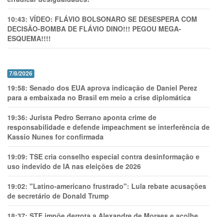
10:43:
VÍDEO: FLÁVIO BOLSONARO SE DESESPERA COM
DECISÃO-BOMBA DE FLÁVIO DINO!!! PEGOU MEGA-
ESQUEMA!!!!
7/8/2026
19:58:
Senado dos EUA aprova indicação de Daniel Perez
para a embaixada no Brasil em meio a crise diplomática
19:36:
Jurista Pedro Serrano aponta crime de
responsabilidade e defende impeachment se interferência de
Kassio Nunes for confirmada
19:09:
TSE cria conselho especial contra desinformação e
uso indevido de IA nas eleições de 2026
19:02:
"Latino-americano frustrado": Lula rebate acusações
de secretário de Donald Trump
18:37:
STF impõe derrota a Alexandre de Moraes e acolhe