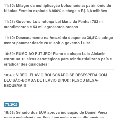
11:30:
Milagre da multiplicação bolsonarista: patrimônio de
Nikolas Ferreira explode 8.850% e chega a R$ 3,8 milhões
11:21:
Governo Lula reforça Lei Maria da Penha: 783 mil
atendimentos e 53 mil agressores presos
11:10:
Desmatamento na Amazônia despenca 36,8% e atinge
menor patamar desde 2016 sob o governo Lula!
10:59:
RUMO AO FUTURO! Plano da chapa Lula-Alckmin
estrutura 13 eixos estratégicos para reindustrializar o país e
erradicar desigualdades!
10:43:
VÍDEO: FLÁVIO BOLSONARO SE DESESPERA COM
DECISÃO-BOMBA DE FLÁVIO DINO!!! PEGOU MEGA-
ESQUEMA!!!!
7/8/2026
19:58:
Senado dos EUA aprova indicação de Daniel Perez
para a embaixada no Brasil em meio a crise diplomática