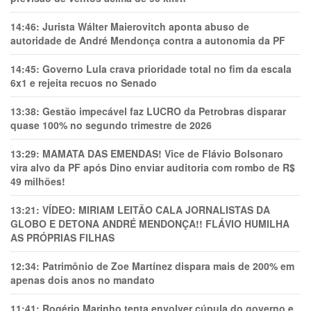
14:46:
Jurista Wálter Maierovitch aponta abuso de
autoridade de André Mendonça contra a autonomia da PF
14:45:
Governo Lula crava prioridade total no fim da escala
6x1 e rejeita recuos no Senado
13:38:
Gestão impecável faz LUCRO da Petrobras disparar
quase 100% no segundo trimestre de 2026
13:29:
MAMATA DAS EMENDAS! Vice de Flávio Bolsonaro
vira alvo da PF após Dino enviar auditoria com rombo de R$
49 milhões!
13:21:
VÍDEO: MIRIAM LEITÃO CALA JORNALISTAS DA
GLOBO E DETONA ANDRÉ MENDONÇA!! FLÁVIO HUMILHA
AS PRÓPRIAS FILHAS
12:34:
Patrimônio de Zoe Martínez dispara mais de 200% em
apenas dois anos no mandato
11:41:
Rogério Marinho tenta envolver cúpula do governo e