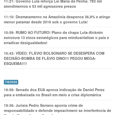
11:21:
Governo Lula reforça Lei Maria da Penha: 783 mil
atendimentos e 53 mil agressores presos
11:10:
Desmatamento na Amazônia despenca 36,8% e atinge
menor patamar desde 2016 sob o governo Lula!
10:59:
RUMO AO FUTURO! Plano da chapa Lula-Alckmin
estrutura 13 eixos estratégicos para reindustrializar o país e
erradicar desigualdades!
10:43:
VÍDEO: FLÁVIO BOLSONARO SE DESESPERA COM
DECISÃO-BOMBA DE FLÁVIO DINO!!! PEGOU MEGA-
ESQUEMA!!!!
7/8/2026
19:58:
Senado dos EUA aprova indicação de Daniel Perez
para a embaixada no Brasil em meio a crise diplomática
19:36:
Jurista Pedro Serrano aponta crime de
responsabilidade e defende impeachment se interferência de