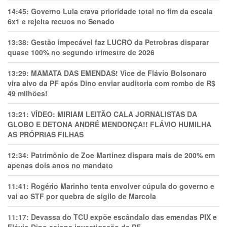
14:45:
Governo Lula crava prioridade total no fim da escala
6x1 e rejeita recuos no Senado
13:38:
Gestão impecável faz LUCRO da Petrobras disparar
quase 100% no segundo trimestre de 2026
13:29:
MAMATA DAS EMENDAS! Vice de Flávio Bolsonaro
vira alvo da PF após Dino enviar auditoria com rombo de R$
49 milhões!
13:21:
VÍDEO: MIRIAM LEITÃO CALA JORNALISTAS DA
GLOBO E DETONA ANDRÉ MENDONÇA!! FLÁVIO HUMILHA
AS PRÓPRIAS FILHAS
12:34:
Patrimônio de Zoe Martínez dispara mais de 200% em
apenas dois anos no mandato
11:41:
Rogério Marinho tenta envolver cúpula do governo e
vai ao STF por quebra de sigilo de Marcola
11:17:
Devassa do TCU expõe escândalo das emendas PIX e