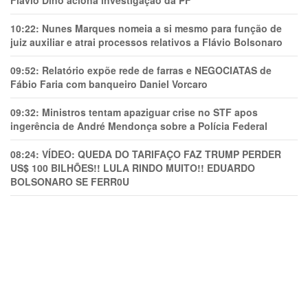
Flávio Dino aciona investigação da PF
10:22:
Nunes Marques nomeia a si mesmo para função de
juiz auxiliar e atrai processos relativos a Flávio Bolsonaro
09:52:
Relatório expõe rede de farras e NEGOCIATAS de
Fábio Faria com banqueiro Daniel Vorcaro
09:32:
Ministros tentam apaziguar crise no STF apos
ingerência de André Mendonça sobre a Polícia Federal
08:24:
VÍDEO: QUEDA DO TARIFAÇO FAZ TRUMP PERDER
US$ 100 BILHÕES!! LULA RINDO MUITO!! EDUARDO
BOLSONARO SE FERR0U