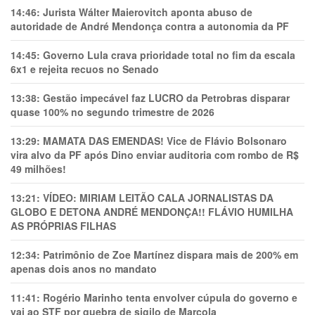
14:46:
Jurista Wálter Maierovitch aponta abuso de
autoridade de André Mendonça contra a autonomia da PF
14:45:
Governo Lula crava prioridade total no fim da escala
6x1 e rejeita recuos no Senado
13:38:
Gestão impecável faz LUCRO da Petrobras disparar
quase 100% no segundo trimestre de 2026
13:29:
MAMATA DAS EMENDAS! Vice de Flávio Bolsonaro
vira alvo da PF após Dino enviar auditoria com rombo de R$
49 milhões!
13:21:
VÍDEO: MIRIAM LEITÃO CALA JORNALISTAS DA
GLOBO E DETONA ANDRÉ MENDONÇA!! FLÁVIO HUMILHA
AS PRÓPRIAS FILHAS
12:34:
Patrimônio de Zoe Martínez dispara mais de 200% em
apenas dois anos no mandato
11:41:
Rogério Marinho tenta envolver cúpula do governo e
vai ao STF por quebra de sigilo de Marcola