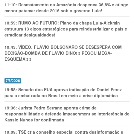
11:10:
Desmatamento na Amazônia despenca 36,8% e atinge
menor patamar desde 2016 sob o governo Lula!
10:59:
RUMO AO FUTURO! Plano da chapa Lula-Alckmin
estrutura 13 eixos estratégicos para reindustrializar o país e
erradicar desigualdades!
10:43:
VÍDEO: FLÁVIO BOLSONARO SE DESESPERA COM
DECISÃO-BOMBA DE FLÁVIO DINO!!! PEGOU MEGA-
ESQUEMA!!!!
7/8/2026
19:58:
Senado dos EUA aprova indicação de Daniel Perez
para a embaixada no Brasil em meio a crise diplomática
19:36:
Jurista Pedro Serrano aponta crime de
responsabilidade e defende impeachment se interferência de
Kassio Nunes for confirmada
19:09:
TSE cria conselho especial contra desinformação e