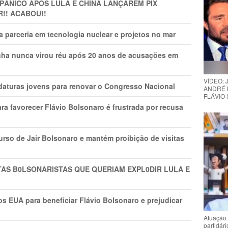
 PÂNlCO APÓS LULA E CHINA LANÇAREM PIX
R!! ACABOU!!
 parceria em tecnologia nuclear e projetos no mar
nha nunca virou réu após 20 anos de acusações em
VÍDEO:
daturas jovens para renovar o Congresso Nacional
ANDRÉ 
FLÁVIO
ra favorecer Flávio Bolsonaro é frustrada por recusa
rso de Jair Bolsonaro e mantém proibição de visitas
TAS B0LSONARlSTAS QUE QUERIAM EXPL0DlR LULA E
s EUA para beneficiar Flávio Bolsonaro e prejudicar
Atuação 
partidár