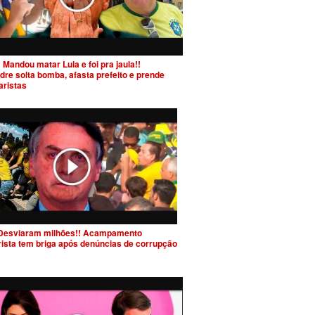
 Mandou matar Lula e foi pra jaula!!
dre solta bomba, afasta prefeito e prende
aristas
Desviaram milhões!! Acampamento
rista tem briga após denúncias de corrupção