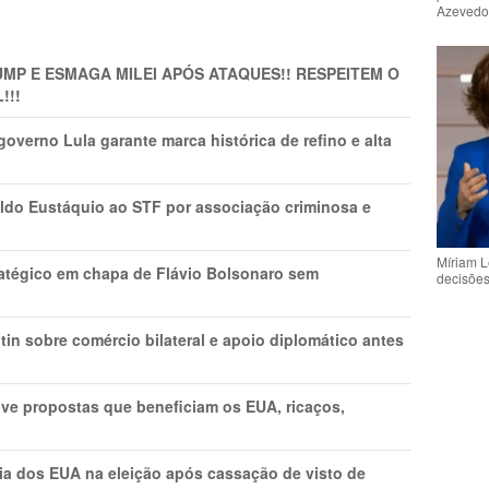
Azeved
MP E ESMAGA MILEI APÓS ATAQUES!! RESPEITEM O
!!!
overno Lula garante marca histórica de refino e alta
do Eustáquio ao STF por associação criminosa e
Míriam L
tratégico em chapa de Flávio Bolsonaro sem
decisõe
in sobre comércio bilateral e apoio diplomático antes
ve propostas que beneficiam os EUA, ricaços,
cia dos EUA na eleição após cassação de visto de