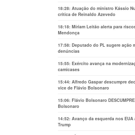
18:28:
Atuação do ministro Kássio Nu
crítica de Reinaldo Azevedo
18:18:
Míriam Leitão alerta para risc
Mendonça
17:58:
Deputado do PL sugere ação mi
denúncias
15:55:
Exército avança na modernizaç
camicases
15:44:
Alfredo Gaspar descumpre dec
vice de Flávio Bolsonaro
15:06:
Flávio Bolsonaro DESCUMPRE 
Bolsonaro
14:52:
Avanço da esquerda nos EUA
Trump