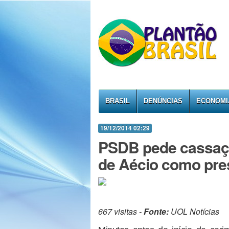
BRASIL
DENÚNCIAS
ECONOMI
19/12/2014 02:29
PSDB pede cassaçã
de Aécio como pre
667 visitas -
Fonte:
UOL Notícias