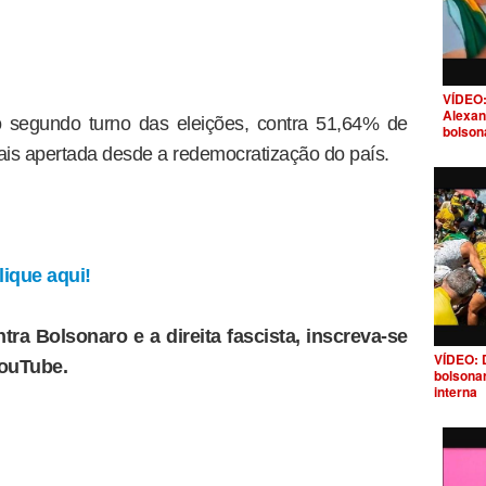
VÍDEO:
Alexan
 segundo turno das eleições, contra 51,64% de
bolson
 mais apertada desde a redemocratização do país.
ique aqui!
tra Bolsonaro e a direita fascista, inscreva-se
VÍDEO: 
YouTube.
bolsona
interna