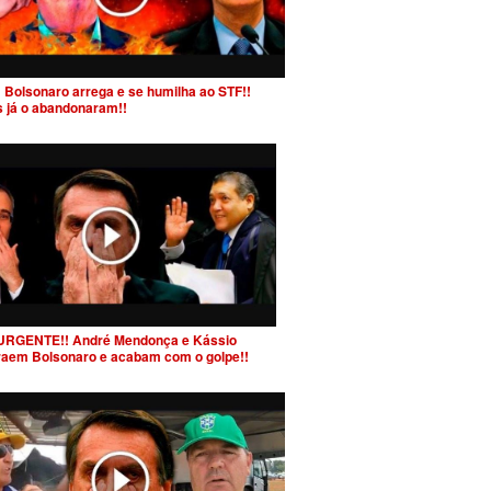
 Bolsonaro arrega e se humilha ao STF!!
s já o abandonaram!!
URGENTE!! André Mendonça e Kássio
raem Bolsonaro e acabam com o golpe!!