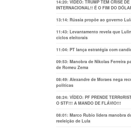
14:20:
VÍDEO: TRUMP TEM CRlSE DE
INTERNACIONAL!! É O FIM DO DÓLA
13:14:
Rússia propõe ao governo Lula
11:43:
Levantamento revela que Luli
ciclos eleitorais
11:04:
PT lança estratégia com candi
09:53:
Manobra de Nikolas Ferreira pa
de Romeu Zema
08:49:
Alexandre de Moraes nega recu
políticas
08:24:
VÍDEO: PF PRENDE TERR0RlS
O STF!!! A MANDO DE FLÁVIO!!!
08:01:
Marco Rubio lidera manobra do
reeleição de Lula