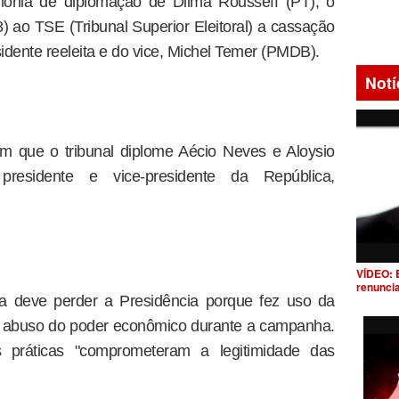
imônia de diplomação de Dilma Rousseff (PT), o
) ao TSE (Tribunal Superior Eleitoral) a cassação
sidente reeleita e do vice, Michel Temer (PMDB).
Notí
am que o tribunal diplome Aécio Neves e Aloysio
esidente e vice-presidente da República,
VÍDEO: 
renunci
ma deve perder a Presidência porque fez uso da
ou abuso do poder econômico durante a campanha.
s práticas "comprometeram a legitimidade das