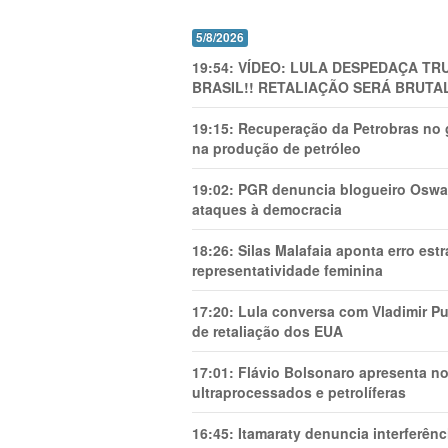
5/8/2026
19:54:
VÍDEO: LULA DESPEDAÇA TRU
BRASIL!! RETALIAÇÃO SERÁ BRUTAL
19:15:
Recuperação da Petrobras no g
na produção de petróleo
19:02:
PGR denuncia blogueiro Oswal
ataques à democracia
18:26:
Silas Malafaia aponta erro es
representatividade feminina
17:20:
Lula conversa com Vladimir Put
de retaliação dos EUA
17:01:
Flávio Bolsonaro apresenta no
ultraprocessados e petrolíferas
16:45:
Itamaraty denuncia interferên