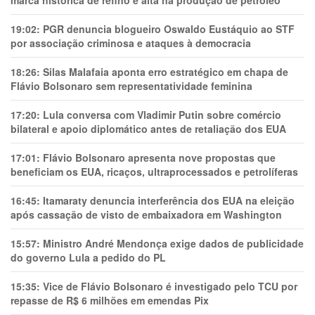
marca histórica de refino e alta na produção de petróleo
19:02:
PGR denuncia blogueiro Oswaldo Eustáquio ao STF
por associação criminosa e ataques à democracia
18:26:
Silas Malafaia aponta erro estratégico em chapa de
Flávio Bolsonaro sem representatividade feminina
17:20:
Lula conversa com Vladimir Putin sobre comércio
bilateral e apoio diplomático antes de retaliação dos EUA
17:01:
Flávio Bolsonaro apresenta nove propostas que
beneficiam os EUA, ricaços, ultraprocessados e petrolíferas
16:45:
Itamaraty denuncia interferência dos EUA na eleição
após cassação de visto de embaixadora em Washington
15:57:
Ministro André Mendonça exige dados de publicidade
do governo Lula a pedido do PL
15:35:
Vice de Flávio Bolsonaro é investigado pelo TCU por
repasse de R$ 6 milhões em emendas Pix