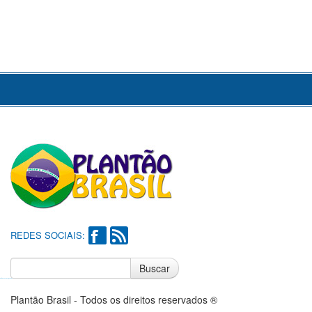
REDES SOCIAIS:
Buscar
Notícias do Flamengo
Notícias do Corinthians
Plantão Brasil - Todos os direitos reservados ®