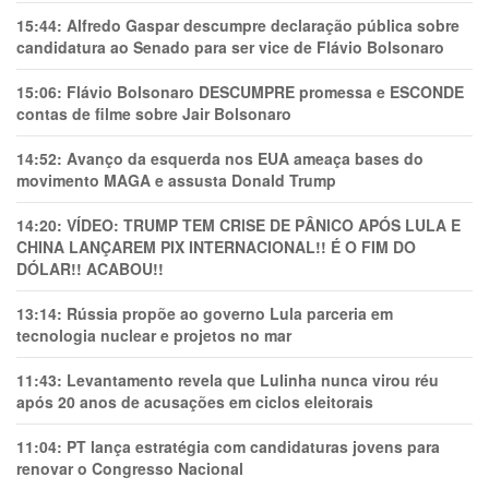
15:44:
Alfredo Gaspar descumpre declaração pública sobre
candidatura ao Senado para ser vice de Flávio Bolsonaro
15:06:
Flávio Bolsonaro DESCUMPRE promessa e ESCONDE
contas de filme sobre Jair Bolsonaro
14:52:
Avanço da esquerda nos EUA ameaça bases do
movimento MAGA e assusta Donald Trump
14:20:
VÍDEO: TRUMP TEM CRlSE DE PÂNlCO APÓS LULA E
CHINA LANÇAREM PIX INTERNACIONAL!! É O FIM DO
DÓLAR!! ACABOU!!
13:14:
Rússia propõe ao governo Lula parceria em
tecnologia nuclear e projetos no mar
11:43:
Levantamento revela que Lulinha nunca virou réu
após 20 anos de acusações em ciclos eleitorais
11:04:
PT lança estratégia com candidaturas jovens para
renovar o Congresso Nacional