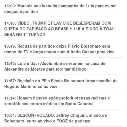
15:09:
Marcola se afasta da campanha de Lula para evitar
desgaste político
14:16:
VÍDEO: TRUMP E FLÁVIO SE DESESPERAM COM
QUEDA DO TARIFAÇO AO BRASIL!! LULA RINDO À TOA!!
SERÁ NO 1° TURNO!!
13:49:
Recusa de partidos deixa Flávio Bolsonaro sem
tempo de TV e força chapa com Alfredo Gaspar para vice
13:40:
Lula e Davi Alcolumbre se reúnem na casa de
Alexandre de Moraes para retomar diálogo
11:57:
Rejeição do PP a Flávio Bolsonaro força escolha de
Rogério Marinho como vice
11:14:
Homem é preso após proferir ofensas racistas e
xenofóbicas contra médico em Santa Catarina
10:54:
DESCONTROLADO, Jeffrey Chiquini, aliado de
Bolsonaro, surta ao vivo e FOGE de podcast