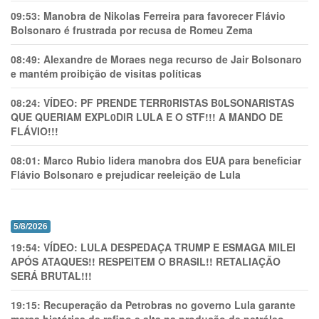
09:53:
Manobra de Nikolas Ferreira para favorecer Flávio
Bolsonaro é frustrada por recusa de Romeu Zema
08:49:
Alexandre de Moraes nega recurso de Jair Bolsonaro
e mantém proibição de visitas políticas
08:24:
VÍDEO: PF PRENDE TERR0RlSTAS B0LSONARlSTAS
QUE QUERIAM EXPL0DlR LULA E O STF!!! A MANDO DE
FLÁVIO!!!
08:01:
Marco Rubio lidera manobra dos EUA para beneficiar
Flávio Bolsonaro e prejudicar reeleição de Lula
5/8/2026
19:54:
VÍDEO: LULA DESPEDAÇA TRUMP E ESMAGA MILEI
APÓS ATAQUES!! RESPEITEM O BRASIL!! RETALIAÇÃO
SERÁ BRUTAL!!!
19:15:
Recuperação da Petrobras no governo Lula garante