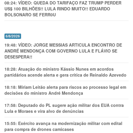
08:24:
VÍDEO: QUEDA DO TARIFAÇO FAZ TRUMP PERDER
US$ 100 BILHÕES!! LULA RINDO MUITO!! EDUARDO
BOLSONARO SE FERR0U
6/8/2026
19:48:
VÍDEO: JORGE MESSIAS ARTICULA ENCONTRO DE
ANDRÉ MENDONÇA COM GOVERNO LULA E FLÁVIO SE
DESESPERA!!
18:28:
Atuação do ministro Kássio Nunes em acordos
partidários acende alerta e gera crítica de Reinaldo Azevedo
18:18:
Míriam Leitão alerta para riscos ao processo legal em
decisões do ministro André Mendonça
17:58:
Deputado do PL sugere ação militar dos EUA contra
Lula e Moraes e vira alvo de denúncias
15:55:
Exército avança na modernização militar com edital
para compra de drones camicases