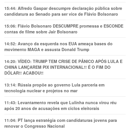
15:44:
Alfredo Gaspar descumpre declaração pública sobre
candidatura ao Senado para ser vice de Flávio Bolsonaro
15:06:
Flávio Bolsonaro DESCUMPRE promessa e ESCONDE
contas de filme sobre Jair Bolsonaro
14:52:
Avanço da esquerda nos EUA ameaça bases do
movimento MAGA e assusta Donald Trump
14:20:
VÍDEO: TRUMP TEM CRlSE DE PÂNlCO APÓS LULA E
CHINA LANÇAREM PIX INTERNACIONAL!! É O FIM DO
DÓLAR!! ACABOU!!
13:14:
Rússia propõe ao governo Lula parceria em
tecnologia nuclear e projetos no mar
11:43:
Levantamento revela que Lulinha nunca virou réu
após 20 anos de acusações em ciclos eleitorais
11:04:
PT lança estratégia com candidaturas jovens para
renovar o Congresso Nacional