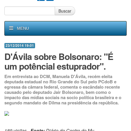
Buscar
MENU
23/12/2014 19:01
D'Ávila sobre Bolsonaro: "É
um potêncial estuprador".
Em entrevista ao DCM, Manuela D'Ávila, recém eleita
deputada estadual no Rio Grande do Sul pelo PCdoB e
egressa da câmara federal, comenta o escândalo recente
causado pelo deputado Jair Bolsonaro, bem como o
impacto das mídias sociais na socio política brasileira e o
segundo mandato de Dilma na presidência da república.
189 visitas -
Fonte:
Diário do Centro do Mu