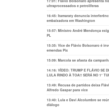
17:01:
Flávio Bolsonaro apresenta no
ultraprocessados e petrolíferas
16:45:
Itamaraty denuncia interferên
embaixadora em Washington
15:57:
Ministro André Mendonça exig
PL
15:35:
Vice de Flávio Bolsonaro é in
emendas Pix
15:09:
Marcola se afasta da campanha
14:16:
VÍDEO: TRUMP E FLÁVIO SE 
LULA RINDO À TOA!! SERÁ NO 1° TU
13:49:
Recusa de partidos deixa Flá
Alfredo Gaspar para vice
13:40:
Lula e Davi Alcolumbre se reú
diálogo