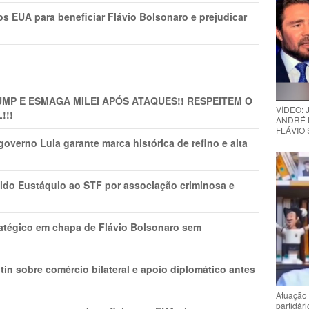
s EUA para beneficiar Flávio Bolsonaro e prejudicar
MP E ESMAGA MILEI APÓS ATAQUES!! RESPEITEM O
VÍDEO:
!!!
ANDRÉ 
FLÁVIO
overno Lula garante marca histórica de refino e alta
do Eustáquio ao STF por associação criminosa e
tratégico em chapa de Flávio Bolsonaro sem
in sobre comércio bilateral e apoio diplomático antes
Atuação 
partidár