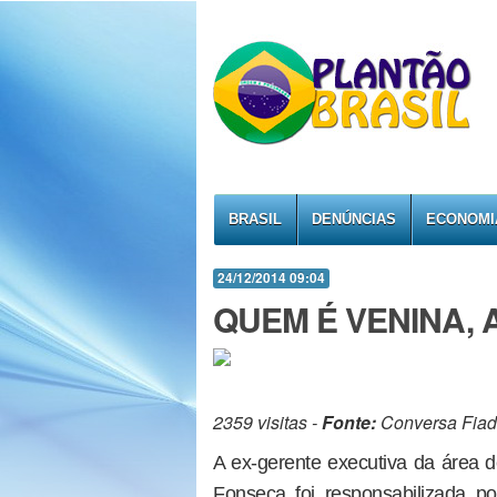
BRASIL
DENÚNCIAS
ECONOMI
24/12/2014 09:04
QUEM É VENINA, 
2359 visitas -
Fonte:
Conversa Fia
A ex-gerente executiva da área 
Fonseca foi responsabilizada po