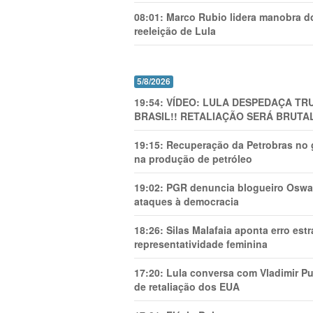
08:01:
Marco Rubio lidera manobra do
reeleição de Lula
5/8/2026
19:54:
VÍDEO: LULA DESPEDAÇA TRU
BRASIL!! RETALIAÇÃO SERÁ BRUTAL
19:15:
Recuperação da Petrobras no g
na produção de petróleo
19:02:
PGR denuncia blogueiro Oswal
ataques à democracia
18:26:
Silas Malafaia aponta erro es
representatividade feminina
17:20:
Lula conversa com Vladimir Put
de retaliação dos EUA