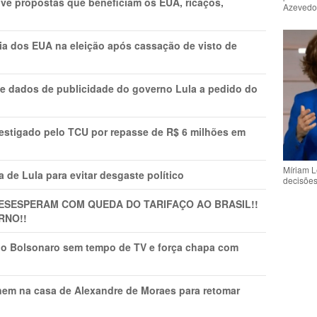
ve propostas que beneficiam os EUA, ricaços,
Azeved
cia dos EUA na eleição após cassação de visto de
e dados de publicidade do governo Lula a pedido do
vestigado pelo TCU por repasse de R$ 6 milhões em
Míriam L
 de Lula para evitar desgaste político
decisõe
DESESPERAM COM QUEDA DO TARIFAÇO AO BRASIL!!
RNO!!
vio Bolsonaro sem tempo de TV e força chapa com
nem na casa de Alexandre de Moraes para retomar