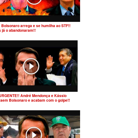
 Bolsonaro arrega e se humilha ao STF!!
s já o abandonaram!!
URGENTE!! André Mendonça e Kássio
raem Bolsonaro e acabam com o golpe!!