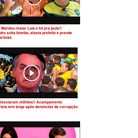
 Mandou matar Lula e foi pra jaula!!
dre solta bomba, afasta prefeito e prende
aristas
Desviaram milhões!! Acampamento
rista tem briga após denúncias de corrupção