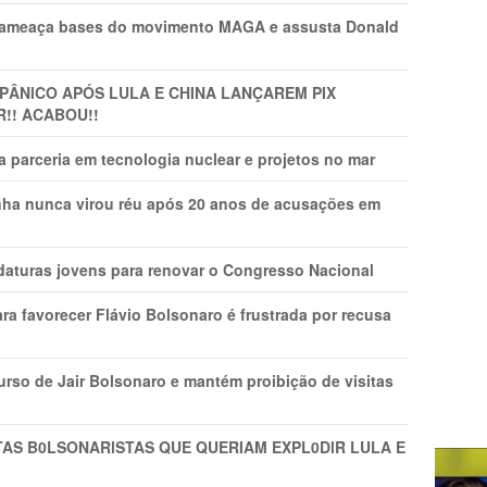
 ameaça bases do movimento MAGA e assusta Donald
 PÂNlCO APÓS LULA E CHINA LANÇAREM PIX
R!! ACABOU!!
 parceria em tecnologia nuclear e projetos no mar
nha nunca virou réu após 20 anos de acusações em
daturas jovens para renovar o Congresso Nacional
ra favorecer Flávio Bolsonaro é frustrada por recusa
rso de Jair Bolsonaro e mantém proibição de visitas
TAS B0LSONARlSTAS QUE QUERIAM EXPL0DlR LULA E