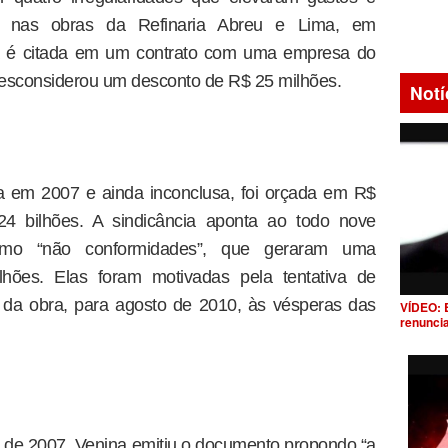
el nas obras da Refinaria Abreu e Lima, em
 é citada em um contrato com uma empresa do
 desconsiderou um desconto de R$ 25 milhões.
Notí
ada em 2007 e ainda inconclusa, foi orçada em R$
24 bilhões. A sindicância aponta ao todo nove
s como “não conformidades”, que geraram uma
hões. Elas foram motivadas pela tentativa de
 da obra, para agosto de 2010, às vésperas das
VÍDEO: 
renunci
 de 2007, Venina emitiu o documento propondo “a