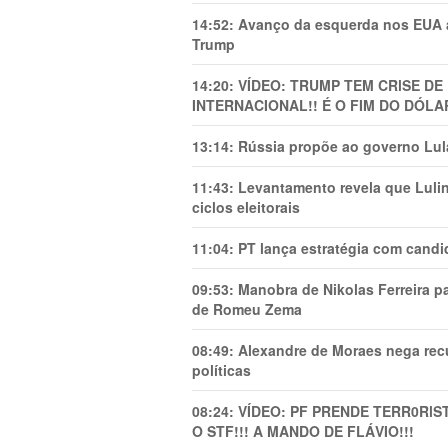
14:52:
Avanço da esquerda nos EUA
Trump
14:20:
VÍDEO: TRUMP TEM CRlSE DE
INTERNACIONAL!! É O FIM DO DÓLA
13:14:
Rússia propõe ao governo Lula
11:43:
Levantamento revela que Luli
ciclos eleitorais
11:04:
PT lança estratégia com candi
09:53:
Manobra de Nikolas Ferreira pa
de Romeu Zema
08:49:
Alexandre de Moraes nega recu
políticas
08:24:
VÍDEO: PF PRENDE TERR0RlS
O STF!!! A MANDO DE FLÁVIO!!!