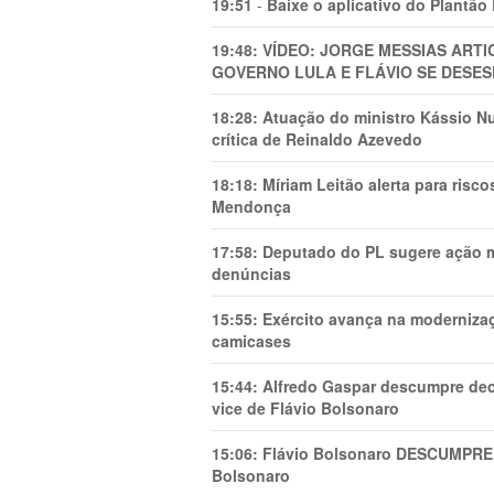
19:51
-
Baixe o aplicativo do Plantão
19:48:
VÍDEO: JORGE MESSIAS AR
GOVERNO LULA E FLÁVIO SE DESES
18:28:
Atuação do ministro Kássio Nu
crítica de Reinaldo Azevedo
18:18:
Míriam Leitão alerta para risc
Mendonça
17:58:
Deputado do PL sugere ação mi
denúncias
15:55:
Exército avança na modernizaç
camicases
15:44:
Alfredo Gaspar descumpre dec
vice de Flávio Bolsonaro
15:06:
Flávio Bolsonaro DESCUMPRE 
Bolsonaro