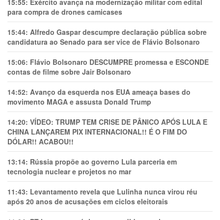
15:55:
Exército avança na modernização militar com edital
para compra de drones camicases
15:44:
Alfredo Gaspar descumpre declaração pública sobre
candidatura ao Senado para ser vice de Flávio Bolsonaro
15:06:
Flávio Bolsonaro DESCUMPRE promessa e ESCONDE
contas de filme sobre Jair Bolsonaro
14:52:
Avanço da esquerda nos EUA ameaça bases do
movimento MAGA e assusta Donald Trump
14:20:
VÍDEO: TRUMP TEM CRlSE DE PÂNlCO APÓS LULA E
CHINA LANÇAREM PIX INTERNACIONAL!! É O FIM DO
DÓLAR!! ACABOU!!
13:14:
Rússia propõe ao governo Lula parceria em
tecnologia nuclear e projetos no mar
11:43:
Levantamento revela que Lulinha nunca virou réu
após 20 anos de acusações em ciclos eleitorais