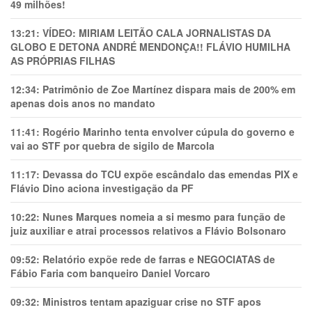
49 milhões!
13:21:
VÍDEO: MIRIAM LEITÃO CALA JORNALISTAS DA
GLOBO E DETONA ANDRÉ MENDONÇA!! FLÁVIO HUMILHA
AS PRÓPRIAS FILHAS
12:34:
Patrimônio de Zoe Martínez dispara mais de 200% em
apenas dois anos no mandato
11:41:
Rogério Marinho tenta envolver cúpula do governo e
vai ao STF por quebra de sigilo de Marcola
11:17:
Devassa do TCU expõe escândalo das emendas PIX e
Flávio Dino aciona investigação da PF
10:22:
Nunes Marques nomeia a si mesmo para função de
juiz auxiliar e atrai processos relativos a Flávio Bolsonaro
09:52:
Relatório expõe rede de farras e NEGOCIATAS de
Fábio Faria com banqueiro Daniel Vorcaro
09:32:
Ministros tentam apaziguar crise no STF apos