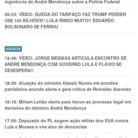
ingerência de André Mendonça sobre a Polícia Federal
08:24:
VÍDEO: QUEDA DO TARIFAÇO FAZ TRUMP PERDER
US$ 100 BILHÕES!! LULA RINDO MUITO!! EDUARDO
BOLSONARO SE FERR0U
6/8/2026
19:48:
VÍDEO: JORGE MESSIAS ARTICULA ENCONTRO DE
ANDRÉ MENDONÇA COM GOVERNO LULA E FLÁVIO SE
DESESPERA!!
18:28:
Atuação do ministro Kássio Nunes em acordos
partidários acende alerta e gera crítica de Reinaldo Azevedo
18:18:
Míriam Leitão alerta para riscos ao processo legal em
decisões do ministro André Mendonça
17:58:
Deputado do PL sugere ação militar dos EUA contra
Lula e Moraes e vira alvo de denúncias