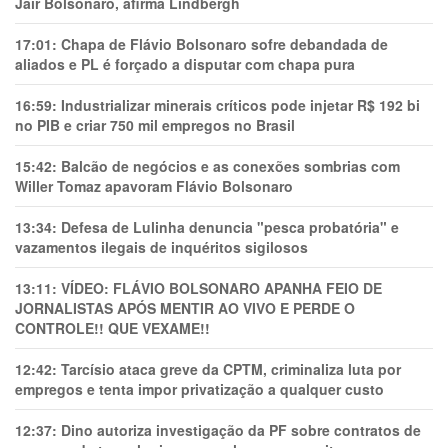
Jair Bolsonaro, afirma Lindbergh
17:01:
Chapa de Flávio Bolsonaro sofre debandada de
aliados e PL é forçado a disputar com chapa pura
16:59:
Industrializar minerais críticos pode injetar R$ 192 bi
no PIB e criar 750 mil empregos no Brasil
15:42:
Balcão de negócios e as conexões sombrias com
Willer Tomaz apavoram Flávio Bolsonaro
13:34:
Defesa de Lulinha denuncia "pesca probatória" e
vazamentos ilegais de inquéritos sigilosos
13:11:
VÍDEO: FLÁVIO BOLSONARO APANHA FEIO DE
JORNALISTAS APÓS MENTIR AO VIVO E PERDE O
CONTROLE!! QUE VEXAME!!
12:42:
Tarcísio ataca greve da CPTM, criminaliza luta por
empregos e tenta impor privatização a qualquer custo
12:37:
Dino autoriza investigação da PF sobre contratos de