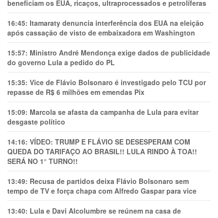
beneficiam os EUA, ricaços, ultraprocessados e petrolíferas
16:45:
Itamaraty denuncia interferência dos EUA na eleição
após cassação de visto de embaixadora em Washington
15:57:
Ministro André Mendonça exige dados de publicidade
do governo Lula a pedido do PL
15:35:
Vice de Flávio Bolsonaro é investigado pelo TCU por
repasse de R$ 6 milhões em emendas Pix
15:09:
Marcola se afasta da campanha de Lula para evitar
desgaste político
14:16:
VÍDEO: TRUMP E FLÁVIO SE DESESPERAM COM
QUEDA DO TARIFAÇO AO BRASIL!! LULA RINDO À TOA!!
SERÁ NO 1° TURNO!!
13:49:
Recusa de partidos deixa Flávio Bolsonaro sem
tempo de TV e força chapa com Alfredo Gaspar para vice
13:40:
Lula e Davi Alcolumbre se reúnem na casa de