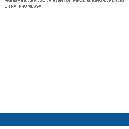
PRESSAS E ABANDONA EVENTO!! NIKOLAS IGNORA FLÁVIO
E TRAl PROMESSA