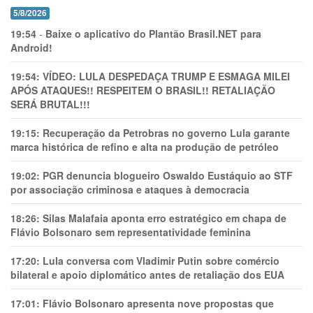
5/8/2026
19:54
-
Baixe o aplicativo do Plantão Brasil.NET para
Android!
19:54:
VÍDEO: LULA DESPEDAÇA TRUMP E ESMAGA MILEI
APÓS ATAQUES!! RESPEITEM O BRASIL!! RETALIAÇÃO
SERÁ BRUTAL!!!
19:15:
Recuperação da Petrobras no governo Lula garante
marca histórica de refino e alta na produção de petróleo
19:02:
PGR denuncia blogueiro Oswaldo Eustáquio ao STF
por associação criminosa e ataques à democracia
18:26:
Silas Malafaia aponta erro estratégico em chapa de
Flávio Bolsonaro sem representatividade feminina
17:20:
Lula conversa com Vladimir Putin sobre comércio
bilateral e apoio diplomático antes de retaliação dos EUA
17:01:
Flávio Bolsonaro apresenta nove propostas que