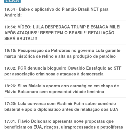
5/8/2026
19:54
-
Baixe o aplicativo do Plantão Brasil.NET para
Android!
19:54:
VÍDEO: LULA DESPEDAÇA TRUMP E ESMAGA MILEI
APÓS ATAQUES!! RESPEITEM O BRASIL!! RETALIAÇÃO
SERÁ BRUTAL!!!
19:15:
Recuperação da Petrobras no governo Lula garante
marca histórica de refino e alta na produção de petróleo
19:02:
PGR denuncia blogueiro Oswaldo Eustáquio ao STF
por associação criminosa e ataques à democracia
18:26:
Silas Malafaia aponta erro estratégico em chapa de
Flávio Bolsonaro sem representatividade feminina
17:20:
Lula conversa com Vladimir Putin sobre comércio
bilateral e apoio diplomático antes de retaliação dos EUA
17:01:
Flávio Bolsonaro apresenta nove propostas que
beneficiam os EUA, ricaços, ultraprocessados e petrolíferas