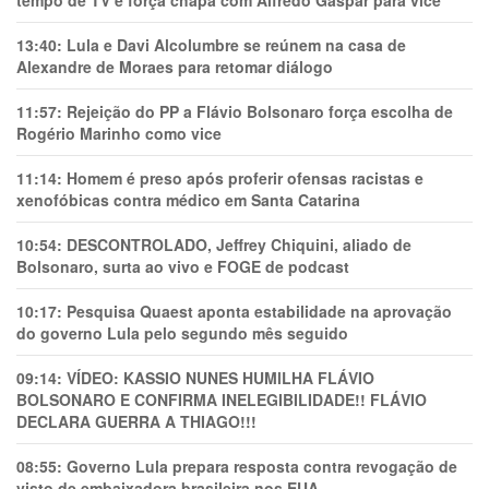
tempo de TV e força chapa com Alfredo Gaspar para vice
13:40:
Lula e Davi Alcolumbre se reúnem na casa de
Alexandre de Moraes para retomar diálogo
11:57:
Rejeição do PP a Flávio Bolsonaro força escolha de
Rogério Marinho como vice
11:14:
Homem é preso após proferir ofensas racistas e
xenofóbicas contra médico em Santa Catarina
10:54:
DESCONTROLADO, Jeffrey Chiquini, aliado de
Bolsonaro, surta ao vivo e FOGE de podcast
10:17:
Pesquisa Quaest aponta estabilidade na aprovação
do governo Lula pelo segundo mês seguido
09:14:
VÍDEO: KASSIO NUNES HUMlLHA FLÁVIO
BOLSONARO E CONFIRMA INELEGIBILIDADE!! FLÁVIO
DECLARA GUERRA A THIAGO!!!
08:55:
Governo Lula prepara resposta contra revogação de
visto de embaixadora brasileira nos EUA