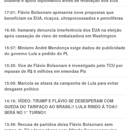
bilateral e apoio diplomático antes de retaliação dos EUA
17:01:
Flávio Bolsonaro apresenta nove propostas que
beneficiam os EUA, ricaços, ultraprocessados e petrolíferas
16:45:
Itamaraty denuncia interferência dos EUA na eleição
após cassação de visto de embaixadora em Washington
15:57:
Ministro André Mendonça exige dados de publicidade
do governo Lula a pedido do PL
15:35:
Vice de Flávio Bolsonaro é investigado pelo TCU por
repasse de R$ 6 milhões em emendas Pix
15:09:
Marcola se afasta da campanha de Lula para evitar
desgaste político
14:16:
VÍDEO: TRUMP E FLÁVIO SE DESESPERAM COM
QUEDA DO TARIFAÇO AO BRASIL!! LULA RINDO À TOA!!
SERÁ NO 1° TURNO!!
13:49:
Recusa de partidos deixa Flávio Bolsonaro sem