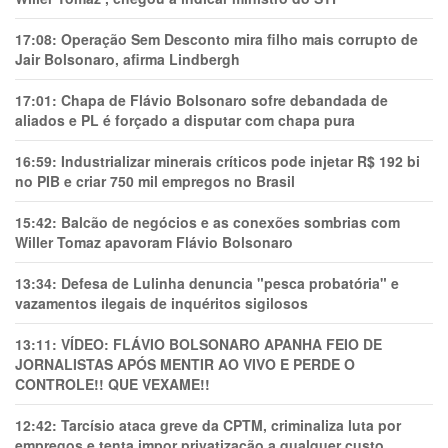
17:08:
Operação Sem Desconto mira filho mais corrupto de
Jair Bolsonaro, afirma Lindbergh
17:01:
Chapa de Flávio Bolsonaro sofre debandada de
aliados e PL é forçado a disputar com chapa pura
16:59:
Industrializar minerais críticos pode injetar R$ 192 bi
no PIB e criar 750 mil empregos no Brasil
15:42:
Balcão de negócios e as conexões sombrias com
Willer Tomaz apavoram Flávio Bolsonaro
13:34:
Defesa de Lulinha denuncia "pesca probatória" e
vazamentos ilegais de inquéritos sigilosos
13:11:
VÍDEO: FLÁVIO BOLSONARO APANHA FEIO DE
JORNALISTAS APÓS MENTIR AO VIVO E PERDE O
CONTROLE!! QUE VEXAME!!
12:42:
Tarcísio ataca greve da CPTM, criminaliza luta por
empregos e tenta impor privatização a qualquer custo