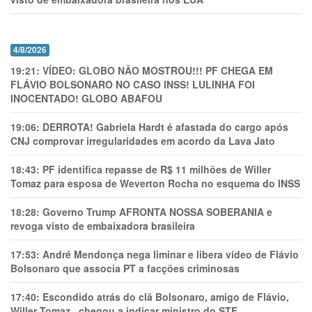
4/8/2026
19:21:
VÍDEO: GLOBO NÃO MOSTROU!!! PF CHEGA EM
FLÁVIO BOLSONARO NO CASO INSS! LULINHA FOI
INOCENTADO! GLOBO ABAFOU
19:06:
DERROTA! Gabriela Hardt é afastada do cargo após
CNJ comprovar irregularidades em acordo da Lava Jato
18:43:
PF identifica repasse de R$ 11 milhões de Willer
Tomaz para esposa de Weverton Rocha no esquema do INSS
18:28:
Governo Trump AFRONTA NOSSA SOBERANIA e
revoga visto de embaixadora brasileira
17:53:
André Mendonça nega liminar e libera vídeo de Flávio
Bolsonaro que associa PT a facções criminosas
17:40:
Escondido atrás do clã Bolsonaro, amigo de Flávio,
Willer Tomaz , chegou a indicar ministro do STF