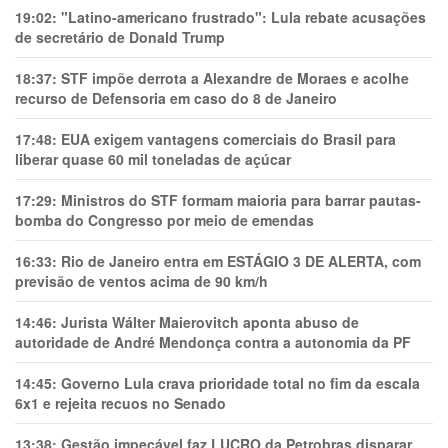
19:02:
"Latino-americano frustrado": Lula rebate acusações
de secretário de Donald Trump
18:37:
STF impõe derrota a Alexandre de Moraes e acolhe
recurso de Defensoria em caso do 8 de Janeiro
17:48:
EUA exigem vantagens comerciais do Brasil para
liberar quase 60 mil toneladas de açúcar
17:29:
Ministros do STF formam maioria para barrar pautas-
bomba do Congresso por meio de emendas
16:33:
Rio de Janeiro entra em ESTÁGIO 3 DE ALERTA, com
previsão de ventos acima de 90 km/h
14:46:
Jurista Wálter Maierovitch aponta abuso de
autoridade de André Mendonça contra a autonomia da PF
14:45:
Governo Lula crava prioridade total no fim da escala
6x1 e rejeita recuos no Senado
13:38:
Gestão impecável faz LUCRO da Petrobras disparar