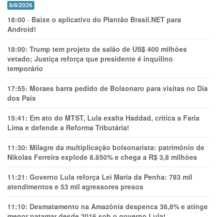
8/8/2026
18:00
-
Baixe o aplicativo do Plantão Brasil.NET para
Android!
18:00:
Trump tem projeto de salão de US$ 400 milhões
vetado; Justiça reforça que presidente é inquilino
temporário
17:55:
Moraes barra pedido de Bolsonaro para visitas no Dia
dos Pais
15:41:
Em ato do MTST, Lula exalta Haddad, critica a Faria
Lima e defende a Reforma Tributária!
11:30:
Milagre da multiplicação bolsonarista: patrimônio de
Nikolas Ferreira explode 8.850% e chega a R$ 3,8 milhões
11:21:
Governo Lula reforça Lei Maria da Penha: 783 mil
atendimentos e 53 mil agressores presos
11:10:
Desmatamento na Amazônia despenca 36,8% e atinge
menor patamar desde 2016 sob o governo Lula!