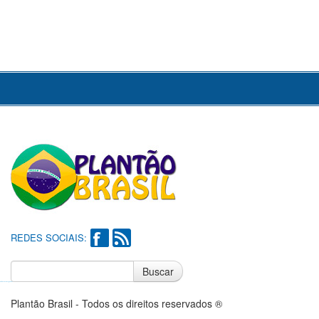
REDES SOCIAIS:
Buscar
Notícias do Flamengo
Notícias do Corinthians
Plantão Brasil - Todos os direitos reservados ®