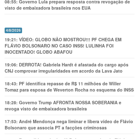
08:55:
Governo Lula prepara resposta contra revogação de
visto de embaixadora brasileira nos EUA
4/8/2026
19:21:
VÍDEO: GLOBO NÃO MOSTROU!!! PF CHEGA EM
FLÁVIO BOLSONARO NO CASO INSS! LULINHA FOI
INOCENTADO! GLOBO ABAFOU
19:06:
DERROTA! Gabriela Hardt é afastada do cargo após
CNJ comprovar irregularidades em acordo da Lava Jato
18:43:
PF identifica repasse de R$ 11 milhões de Willer
Tomaz para esposa de Weverton Rocha no esquema do INSS
18:28:
Governo Trump AFRONTA NOSSA SOBERANIA e
revoga visto de embaixadora brasileira
17:53:
André Mendonça nega liminar e libera vídeo de Flávio
Bolsonaro que associa PT a facções criminosas