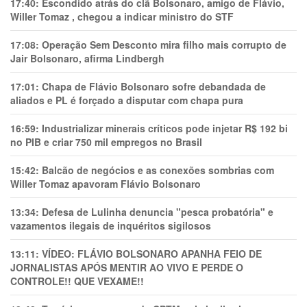
17:40:
Escondido atrás do clã Bolsonaro, amigo de Flávio,
Willer Tomaz , chegou a indicar ministro do STF
17:08:
Operação Sem Desconto mira filho mais corrupto de
Jair Bolsonaro, afirma Lindbergh
17:01:
Chapa de Flávio Bolsonaro sofre debandada de
aliados e PL é forçado a disputar com chapa pura
16:59:
Industrializar minerais críticos pode injetar R$ 192 bi
no PIB e criar 750 mil empregos no Brasil
15:42:
Balcão de negócios e as conexões sombrias com
Willer Tomaz apavoram Flávio Bolsonaro
13:34:
Defesa de Lulinha denuncia "pesca probatória" e
vazamentos ilegais de inquéritos sigilosos
13:11:
VÍDEO: FLÁVIO BOLSONARO APANHA FEIO DE
JORNALISTAS APÓS MENTIR AO VIVO E PERDE O
CONTROLE!! QUE VEXAME!!