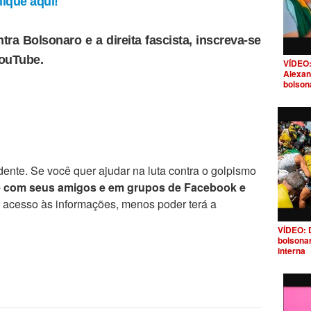
ique aqui!
tra Bolsonaro e a direita fascista, inscreva-se
YouTube.
VÍDEO:
Alexan
bolson
ente. Se você quer ajudar na luta contra o golpismo
e com seus amigos e em grupos de Facebook e
r acesso às informações, menos poder terá a
VÍDEO: 
bolsona
interna