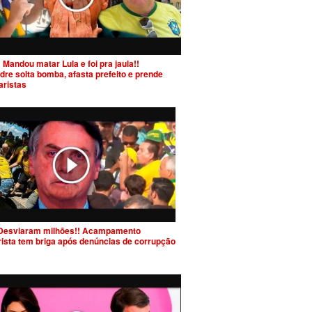
 Mandou matar Lula e foi pra jaula!!
dre solta bomba, afasta prefeito e prende
aristas
Desviaram milhões!! Acampamento
rista tem briga após denúncias de corrupção