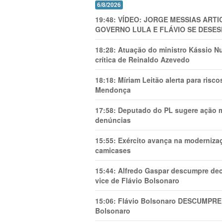
6/8/2026
19:48:
VÍDEO: JORGE MESSIAS AR
GOVERNO LULA E FLÁVIO SE DESES
18:28:
Atuação do ministro Kássio Nu
crítica de Reinaldo Azevedo
18:18:
Míriam Leitão alerta para risc
Mendonça
17:58:
Deputado do PL sugere ação mi
denúncias
15:55:
Exército avança na modernizaç
camicases
15:44:
Alfredo Gaspar descumpre dec
vice de Flávio Bolsonaro
15:06:
Flávio Bolsonaro DESCUMPRE 
Bolsonaro