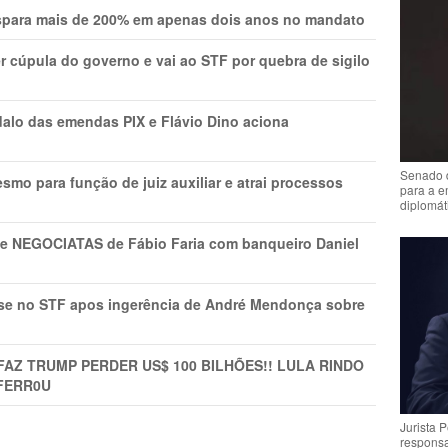
ispara mais de 200% em apenas dois anos no mandato
r cúpula do governo e vai ao STF por quebra de sigilo
lo das emendas PIX e Flávio Dino aciona
Senado 
mo para função de juiz auxiliar e atrai processos
para a e
diplomát
s e NEGOCIATAS de Fábio Faria com banqueiro Daniel
rise no STF apos ingerência de André Mendonça sobre
FAZ TRUMP PERDER US$ 100 BILHÕES!! LULA RINDO
FERR0U
Jurista 
respons