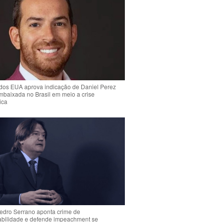
dos EUA aprova indicação de Daniel Perez
mbaixada no Brasil em meio a crise
ica
Pedro Serrano aponta crime de
abilidade e defende impeachment se