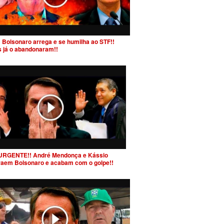
 Bolsonaro arrega e se humilha ao STF!!
s já o abandonaram!!
URGENTE!! André Mendonça e Kássio
raem Bolsonaro e acabam com o golpe!!