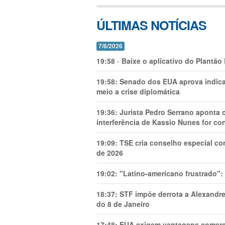
ÚLTIMAS NOTÍCIAS
7/8/2026
19:58
-
Baixe o aplicativo do Plantão
19:58:
Senado dos EUA aprova indica
meio a crise diplomática
19:36:
Jurista Pedro Serrano aponta
interferência de Kassio Nunes for co
19:09:
TSE cria conselho especial co
de 2026
19:02:
"Latino-americano frustrado":
18:37:
STF impõe derrota a Alexandre
do 8 de Janeiro
17:48:
EUA exigem vantagens comercia