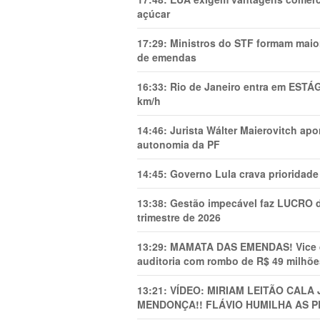
açúcar
17:29:
Ministros do STF formam maio
de emendas
16:33:
Rio de Janeiro entra em ESTÁ
km/h
14:46:
Jurista Wálter Maierovitch ap
autonomia da PF
14:45:
Governo Lula crava prioridade 
13:38:
Gestão impecável faz LUCRO d
trimestre de 2026
13:29:
MAMATA DAS EMENDAS! Vice de 
auditoria com rombo de R$ 49 milhõe
13:21:
VÍDEO: MIRIAM LEITÃO CAL
MENDONÇA!! FLÁVIO HUMILHA AS P