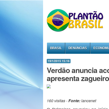
BRASIL
DENÚNCIAS
ECONOMI
19/1/2015 15:16
Verdão anuncia ac
apresenta zagueir
160 visitas -
Fonte:
lancenet