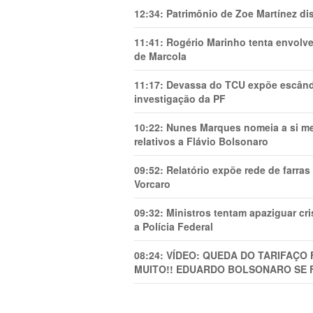
12:34:
Patrimônio de Zoe Martínez d
11:41:
Rogério Marinho tenta envolve
de Marcola
11:17:
Devassa do TCU expõe escânda
investigação da PF
10:22:
Nunes Marques nomeia a si mes
relativos a Flávio Bolsonaro
09:52:
Relatório expõe rede de farra
Vorcaro
09:32:
Ministros tentam apaziguar c
a Polícia Federal
08:24:
VÍDEO: QUEDA DO TARIFAÇO 
MUITO!! EDUARDO BOLSONARO SE 