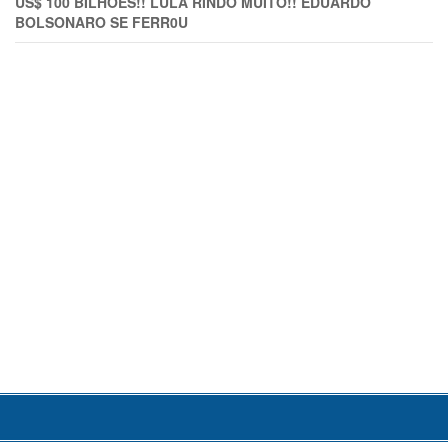
US$ 100 BILHÕES!! LULA RINDO MUITO!! EDUARDO
BOLSONARO SE FERR0U