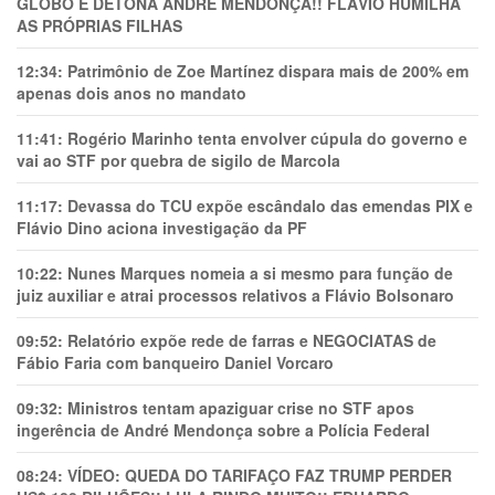
GLOBO E DETONA ANDRÉ MENDONÇA!! FLÁVIO HUMILHA
AS PRÓPRIAS FILHAS
12:34:
Patrimônio de Zoe Martínez dispara mais de 200% em
apenas dois anos no mandato
11:41:
Rogério Marinho tenta envolver cúpula do governo e
vai ao STF por quebra de sigilo de Marcola
11:17:
Devassa do TCU expõe escândalo das emendas PIX e
Flávio Dino aciona investigação da PF
10:22:
Nunes Marques nomeia a si mesmo para função de
juiz auxiliar e atrai processos relativos a Flávio Bolsonaro
09:52:
Relatório expõe rede de farras e NEGOCIATAS de
Fábio Faria com banqueiro Daniel Vorcaro
09:32:
Ministros tentam apaziguar crise no STF apos
ingerência de André Mendonça sobre a Polícia Federal
08:24:
VÍDEO: QUEDA DO TARIFAÇO FAZ TRUMP PERDER