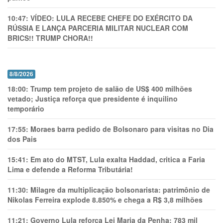
10:47:
VÍDEO: LULA RECEBE CHEFE DO EXÉRCITO DA
RÚSSIA E LANÇA PARCERIA MILITAR NUCLEAR COM
BRICS!! TRUMP CHORA!!
8/8/2026
18:00:
Trump tem projeto de salão de US$ 400 milhões
vetado; Justiça reforça que presidente é inquilino
temporário
17:55:
Moraes barra pedido de Bolsonaro para visitas no Dia
dos Pais
15:41:
Em ato do MTST, Lula exalta Haddad, critica a Faria
Lima e defende a Reforma Tributária!
11:30:
Milagre da multiplicação bolsonarista: patrimônio de
Nikolas Ferreira explode 8.850% e chega a R$ 3,8 milhões
11:21:
Governo Lula reforça Lei Maria da Penha: 783 mil